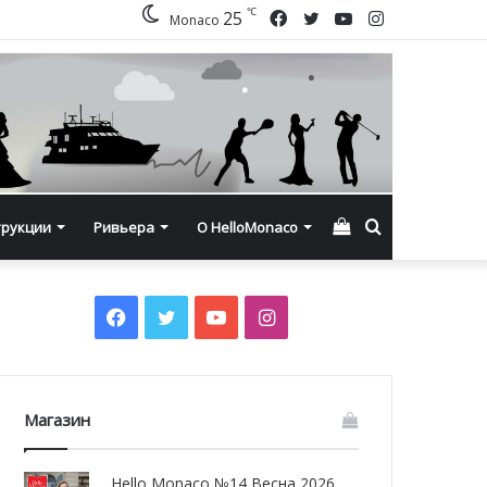
℃
Facebook
Twitter
YouTube
Instagram
25
Monaco
Смотреть
Искать
трукции
Ривьера
О HelloMonaco
корзину
Facebook
Twitter
YouTube
Instagram
Магазин
Hello Monaco №14 Весна 2026