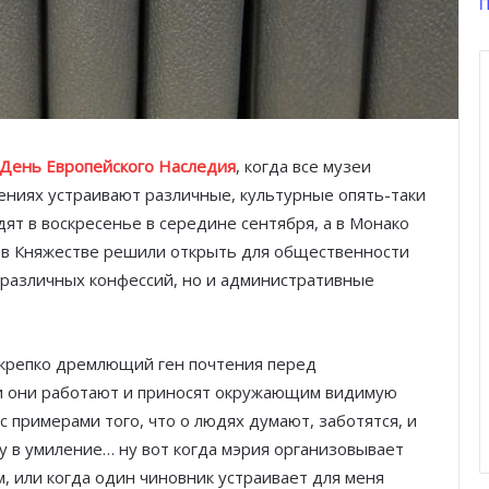
П
День Европейского Наследия
, когда все музеи
ениях устраивают различные, культурные опять-таки
ят в воскресенье в середине сентября, а в Монако
у в Княжестве решили открыть для общественности
 различных конфессий, но и административные
некрепко дремлющий ген почтения перед
ли они работают и приносят окружающим видимую
 с примерами того, что о людях думают, заботятся, и
у в умиление… ну вот когда мэрия организовывает
, или когда один чиновник устраивает для меня