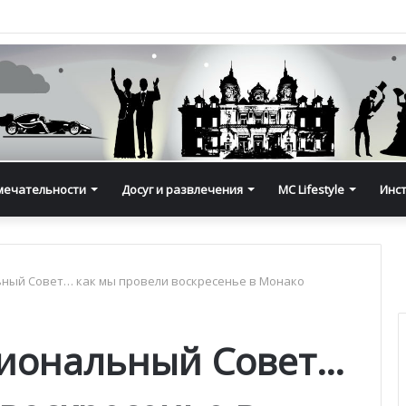
мечательности
Досуг и развлечения
MC Lifestyle
Инс
ьный Совет… как мы провели воскресенье в Монако
циональный Совет…