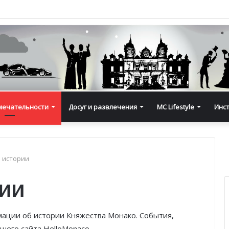
мечательности
Досуг и развлечения
MC Lifestyle
Инс
 истории
рии
ации об истории Княжества Монако. События,
шего сайта HelloMonaco