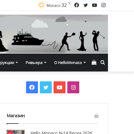
℃
Facebook
Twitter
YouTube
Instagram
32
Monaco
Смотреть
Искать
трукции
Ривьера
О HelloMonaco
корзину
Facebook
Twitter
YouTube
Instagram
Магазин
Hello Monaco №14 Весна 2026