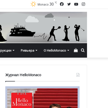
℃
Facebook
Twitter
YouTube
Instagram
30
Monaco
Смотреть
Искать
трукции
Ривьера
О HelloMonaco
корзину
Журнал HelloMonaco