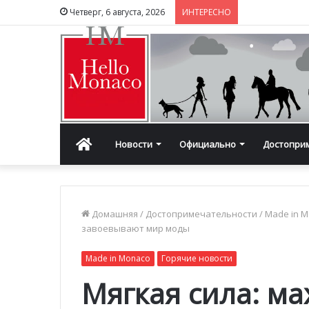
Четверг, 6 августа, 2026
ИНТЕРЕСНО
Главная
Новости
Официально
Достопри
Домашняя
/
Достопримечательности
/
Made in 
завоевывают мир моды
Made in Monaco
Горячие новости
Мягкая сила: м