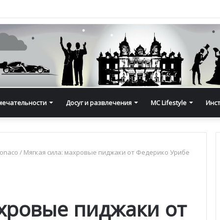
мечательности
Досуг и развлечения
MC Lifestyle
Инс
Monaco
/
Мягкая сила: махровые пиджаки от Федерико Урибе
ахровые пиджаки от