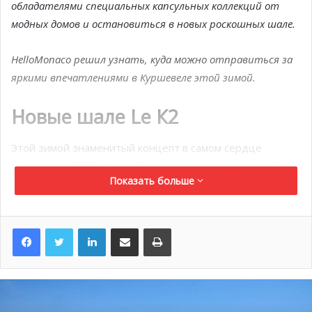
обладателями специальных капсульных коллекций от
модных домов и остановиться в новых роскошных шале.
HelloMonaco решил узнать, куда можно отправиться за
яркими впечатлениями в Куршевеле этой зимой.
Новые шале Le К2
Этой зимой знаменитый концепт в самом сердце
Куршевеля 1850 открыл 5 новых роскошных шале. На
Показать больше
площади 300 м² разместилось 3 спальни, где с
комфортом могут остановиться 6 гостей. Помимо
первоклассного сервиса постояльцы смогут оценить
LinkedIn
Поделиться по электронной почте
Распечатать
захватывающий вид на Дент-дю-Вилар и долину
Куршевеля. С рестораном, СПА и ресепшеном отеля
шале соединены лифтом.
www.lek2palace.com/en