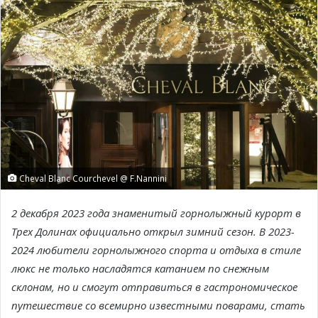
Cheval Blanc Courchevel @ F.Nannini
2 декабря 2023 года знаменитый горнолыжный курорт в
Трех Долинах официально открыл зимний сезон. В 2023-
2024 любители горнолыжного спорта и отдыха в стиле
люкс не только насладятся катанием по снежным
склонам, но и смогут отправиться в гастрономическое
путешествие со всемирно известными поварами, стать