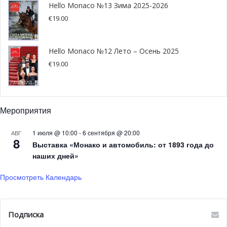
Мини-шале в горах для
Hello Monaco №13 Зима 2025-2026
пикника на свежем воздухе
€
19.00
Между склонами гор Ла Визель и Ла Солир появилось
Hello Monaco №12 Лето – Осень 2025
уютное маленькое шале Nid de la Saulire. Пространство
€
19.00
можно арендовать для пикника или отдыха. На широкой
террасе расположилось два шезлонга, внутри гостей
ждет уютный интерьер. Подняться к миниатюрному
шале можно на подъемнике Ла Визелль.
Мероприятия
Новая СПА программа в Hôtel
1 июля @ 10:00
-
6 сентября @ 20:00
АВГ
8
Выставка «Монако и автомобиль: от 1893 года до
de la Loze
наших дней»
Просмотреть Календарь
После активного дня СПА отеля Hôtel de la Loze на
высоте 1850 метров предложит гостям уникальную
расслабляющую лечебную программу. Отель один из
Подписка
первых открыл новый лечебный центр в горах и