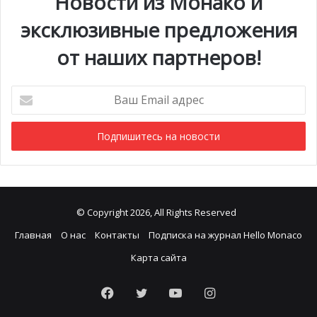
Новости из Монако и
эксклюзивные предложения
Финалом выставки станет торжественное награждение
победителей.
от наших партнеров!
Ваш
Email
адрес
© Copyright 2026, All Rights Reserved
Главная
О нас
Контакты
Подписка на журнал Hello Monaco
Карта сайта
Facebook
Twitter
YouTube
Instagram
Международная выставка собак в Монако 2022 год (архивное фото)