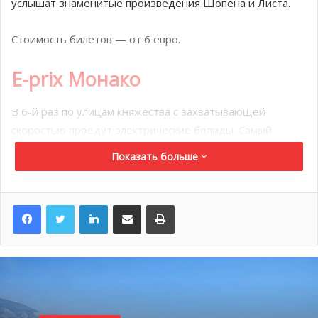
услышат знаменитые произведения Шопена и Листа.
Стоимость билетов — от 6 евро.
E-prix Монако
В 6-й раз по улицам княжества с захватывающей
скоростью проедут электрические болиды. Самый
экологичный заезд сезона E-prix Монако пройдет 6 мая.
Показать больше
В течении всего дня пилоты будут испытывать свои
гоночные авто на прочность, пройдут квалификацию и
LinkedIn
Поделиться по электронной почте
Распечатать
примут участие в финальном решающем заезде.
Трасса, вписанная в городской ландшафт, не отличается
от места проведения Гран-при, а участники зрелищного
заезда не уступают по скорости пилотам гонки
Формулы-1. Новый легкий автомобиль третьего