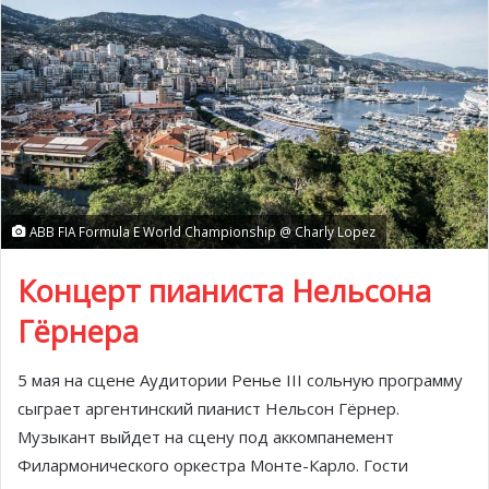
ABB FIA Formula E World Championship @ Charly Lopez
Концерт пианиста Нельсона
Гёрнера
5 мая на сцене Аудитории Ренье III сольную программу
сыграет аргентинский пианист Нельсон Гёрнер.
Музыкант выйдет на сцену под аккомпанемент
Филармонического оркестра Монте-Карло. Гости