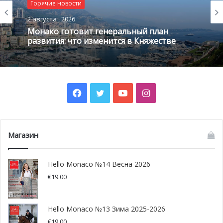
Горячие новости
поколения при разгоне может достигнуть 320 км/ч! В
2 августа , 2026
2023 году честь Княжества Монако защищает команда
Монако готовит генеральный план
Мазератти, которая впервые принимает участие в
развития: что изменится в Княжестве
электро гонке в княжестве.
Стоимость билетов — от 30 евро.
Facebook
Twitter
YouTube
Instagram
Магазин
Hello Monaco №14 Весна 2026
€
19.00
Hello Monaco №13 Зима 2025-2026
€
19.00