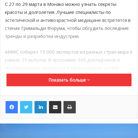
С 27 по 29 марта в Монако можно узнать секреты
красоты и долголетия. Лучшие специалисты по
эстетической и антивозрастной медицине встретятся в
стенах Гримальди Форума, чтобы обсудить последние
тренды и разработки индустрии.
AMWC соберет 15 000 экспертов из разных стран мира в
рамках 23 выпуска. В программе 300 докладчиков и
инновационная продукция и оборудование на 900
стендах.
Показать больше
Фестиваль «Весна искусств»:
LinkedIn
Поделиться по электронной почте
Распечатать
произведения Жоливе, Равеля
и Сендо
27 марта в 19:30 в стенах Аудиториума Ренье III
прозвучат легендарные произведения композиторов