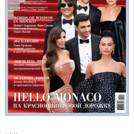
Живая музыка по четвергам:
Francis
of
Delirium
20 марта в 20:30 музыкальная Live Session с Франциском
из Delirium пройдет на сцене Гримальди Форума.
Франциск Делириум — псевдоним 22-летней Яны
Бахрич, проживающей в Люксембурге. Молодая
артистка уже выпустила три мини-альбома, получивших
признание критиков AllChange, Wading и The Funhouse и
номинацию на престижную европейскую премию Music
MovesEurope Awards, трансляция на BBC, гастроли в
Великобритании и США.
Яна Бахрич, гитаристка и певица, и Крис Хьюитт, родом
из Сиэтла, барабанщик и со-продюсер группы
представят яркий микс альтернативного рока и