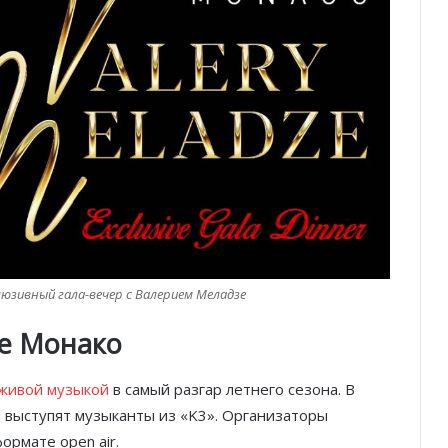
склюзивный гала-вечер с Валерием Меладзе
це Монако
живой музыкой
в самый разгар летнего сезона. В
d выступят музыканты из «K3». Организаторы
ормате open air.