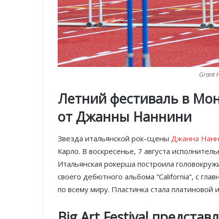
Grant 
Летний фестиваль в Мон
от Джанны Наннини
Звезда итальянской рок-сцены
Джанна Нан
Карло. В воскресенье, 7 августа исполнительн
Итальянская рокерша построила головокруж
своего дебютного альбома “California”, с гла
по всему миру. Пластинка стала платиновой 
Big Art Festival предста