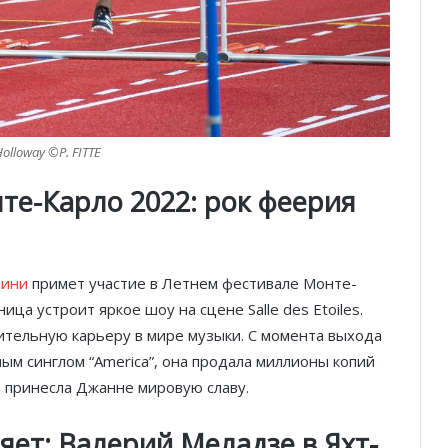
Holloway ©P. FITTE
те-Карло 2022: рок феерия
нини
примет участие в Летнем фестивале Монте-
ица устроит яркое шоу на сцене Salle des Etoiles.
ительную карьеру в мире музыки. С момента выхода
вным синглом “America”, она продала миллионы копий
и принесла Джанне мировую славу.
вляет: Валерий Меладзе в Яхт-