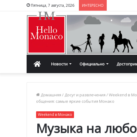
Пятница, 7 августа, 2026
ИНТЕРЕСНО
Главная
Новости
Официально
Достопри
Домашняя
/
Досуг и развлечения
/
Weekend в М
общения: самые яркие события Монако
Weekend в Монако
Музыка на любо