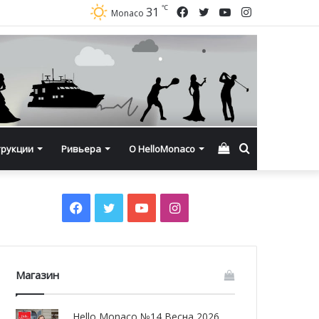
℃
Facebook
Twitter
YouTube
Instagram
31
Monaco
Смотреть
Искать
трукции
Ривьера
О HelloMonaco
корзину
Facebook
Twitter
YouTube
Instagram
Магазин
Hello Monaco №14 Весна 2026