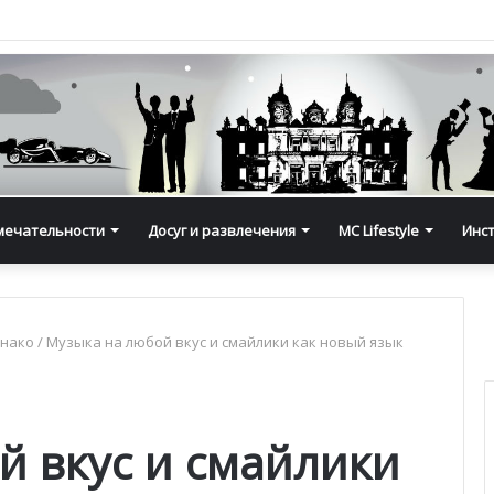
мечательности
Досуг и развлечения
MC Lifestyle
Инс
онако
/
Музыка на любой вкус и смайлики как новый язык
й вкус и смайлики