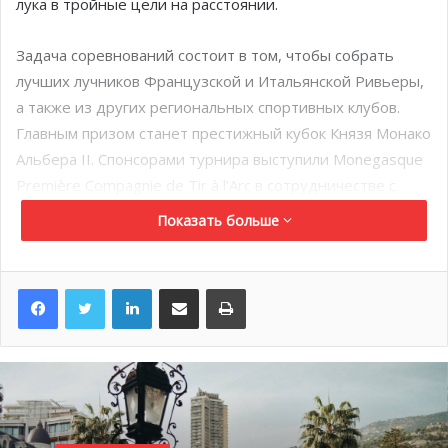
лука в тройные цели на расстоянии.
Задача соревнований состоит в том, чтобы собрать
лучших лучников Французской и Итальянской Ривьеры,
а также из других региональных спортивных клубов.
Главным призом станет престижный кубок Князя Монако
Альбера II. Спонсорами турнира выступили Monegasque
Première Compagnie de Tir à l’Arc в сотрудничестве с
Французской федерацией стрельбы из лука.
Показать больше
Выставка Art en Fête
LinkedIn
Поделиться по электронной почте
Распечатать
С 8 по 18 декабря в галерее Espace 22 на бульваре
Италии открыта выставка Выставка Multi Art Event Венди
Лауэрс Art en Fête (Праздник в искусстве). Экспозиция
объединила работы 17 художников разных жанров: от
скульптуры до живописи.