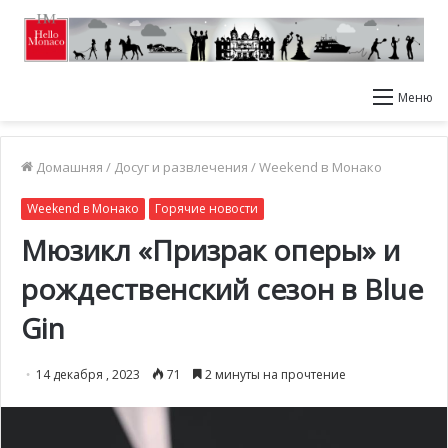
Меню
Домашняя
/
Досуг и развлечения
/
Weekend в Монако
Weekend в Монако
Горячие новости
Мюзикл «Призрак оперы» и
рождественский сезон в Blue
Gin
14 декабря , 2023
71
2 минуты на прочтение