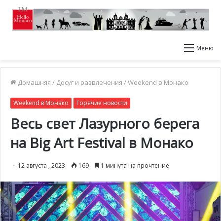
Меню
Домашняя
/
Досуг и развлечения
/
Weekend в Монако
Weekend в Монако
Горячие новости
Весь свет Лазурного берега
на Big Art Festival в Монако
12 августа , 2023
169
1 минута на прочтение