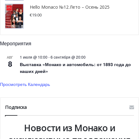
Big Art Festival не смог бы состояться без участия
Hello Monaco №12 Лето – Осень 2025
партнеров — лучшего застройщика элитной
€
19.00
недвижимости в Дубае OMNIYAT, винного дома La
Scolca, модного бренда Rubeus, великолепного
шампанского D Rock и рекомендаций от винного
Мероприятия
эксперта Tony Sasa.
1 июля @ 10:00
-
6 сентября @ 20:00
АВГ
8
Выставка «Монако и автомобиль: от 1893 года до
наших дней»
Просмотреть Календарь
Подписка
Новости из Монако и