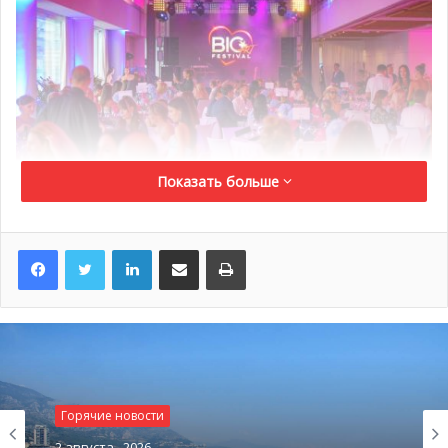
Показать больше
@ Big Art Festival
LinkedIn
Поделиться по электронной почте
Распечатать
Этот волшебный музыкальный праздник запомнится
жителям и гостям Монако надолго! Куда если не на Big
Art Festival можно надеть свои лучшие наряды и редкие
бриллианты. Главный романтик эстрады — Валерий
Меладзе вновь собрал своих поклонников в самом
сердце княжества. Терраса с потрясающим видом на
Горячие новости
порт и дворец, красная дорожка и эксклюзивное
2 августа , 2026