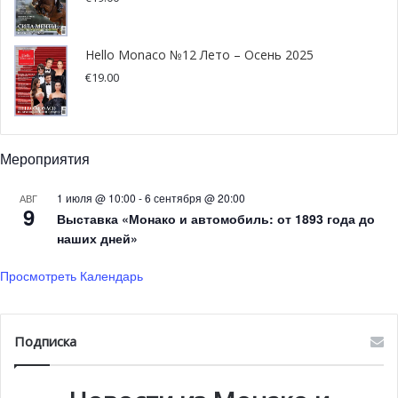
Всемирная конференция по
профилактике спортивных
Hello Monaco №12 Лето – Осень 2025
€
19.00
травм и заболеваний
С 29 февраля по 2 марта в Гримальди Форуме пройдет
Всемирная конференция МОК по профилактике травм и
Мероприятия
заболеваний в спорте.
1 июля @ 10:00
-
6 сентября @ 20:00
АВГ
9
Выставка «Монако и автомобиль: от 1893 года до
Специалисты и международные эксперты в области
наших дней»
профилактики травм и заболеваний выступят в рамках
мероприятия в Монако. Конференция проводится раз в
Просмотреть Календарь
три года и представляет уникальную возможность для
мирового спортивного сообщества обсудить
профессиональные риски и профилактику заболеваний у
Подписка
спортсменов.