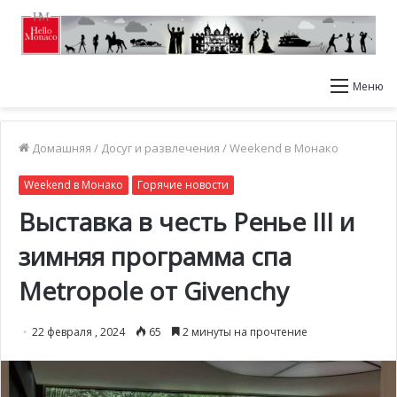
Меню
Домашняя
/
Досуг и развлечения
/
Weekend в Монако
Weekend в Монако
Горячие новости
Выставка в честь Ренье III и
зимняя программа спа
Metropole от Givenchy
22 февраля , 2024
65
2 минуты на прочтение