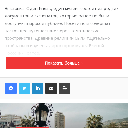
Выставка “Один Князь, один музей” состоит из редких
документов и экспонатов, которые ранее не были
доступны широкой публике. Посетители совершат
настоящее путешествие через тематические
пространства. Древние реликвии были тщательно
отобраны и изучены директором музея Еленой
Россони-Ноттер.
Показать больше
Жители и гости княжества смогут ознакомиться с
памятной экспозицией вплоть до 5 апреля 2024 года.
LinkedIn
Поделиться по электронной почте
Распечатать
Зимняя программа
спа
Metropole от Givenchy
До 21 апреля клиенты популярного в Монако спа смогут
попробовать процедуры, направленные на