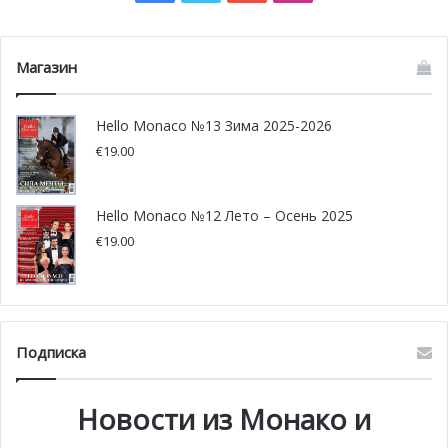
Магазин
Выставка «Тайна любви»
Hello Monaco №13 Зима 2025-2026
€
19.00
(Mystery of love)
До 1 октября 2020 года в ресторане «le Quai des
Hello Monaco №12 Лето – Осень 2025
Artistes» экспозиция работ художницы Наталии
€
19.00
Винчич
«Тайна любви»
(Mystery of love).
Подписка
Новости из Монако и