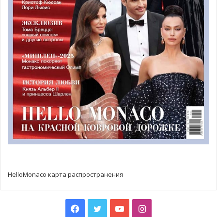
Богослужение в Православном
приходе Монако
Православный приход Святых Царственных Мучеников
в Монако ждёт вас 22 августа на
богослужении
,
посвящённом Апостолу Матфию.
HelloMonaco карта распространения
Facebook
Twitter
YouTube
Instagram