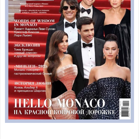
Выставка моделей кораблей Клода Палланка
До 30 сентября в Военно-морском музее в Фонвьей
проходит выставка моделей российских кораблей из
коллекции профессора Клода Палланка, бывшего
Почетного Генерального Консула России в Монако, “От
Петра Великого до наших дней”. Выставка открыта
каждый день с 9.00 до 18.00 вечера.
Выставка в Jardin Exotique, Salle Marcel Kroenlein
Выставка картин и фотографий « Mise en Serre »,
посвященная оранжереям Сада, пройдет в Jardin
Exotique de Monaco до 27 сентября 2015.Более 40
полотен, представляющих широкую палитру разных
стилей ( акрил, масло, акварель, чернила, иллюстрация)
и около 80 фотографий на тему ярких растений.
9.00-13.00 / 14.00-17.00
Выставка скульптур князя Ренье III