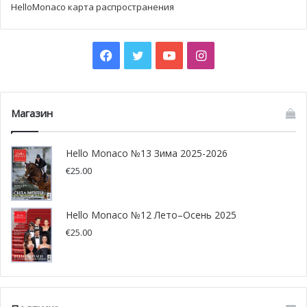
HelloMonaco карта распространения
С 7 по 27 сентября в Roquebrune Cap-Martin c 9 до 19
часов. Вход бесплатный.
Князь Ренье III обладал не только высоким титулом, но
Facebook
Twitter
YouTube
Instagram
и душой художника. Это известно многим жителям
Монако и ценителям скульптуры. Скульптуры будут
выставляться в рамках культурной программы «Дни
Магазин
искусства»/ « Journées de l’Art-Bre» в парке Рокбрюн-Кап-
Мартен.
Hello Monaco №13 Зима 2025-2026
€
25.00
Hello Monaco №12 Лето–Осень 2025
€
25.00