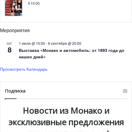
€
19.00
Мероприятия
1 июля @ 10:00
-
6 сентября @ 20:00
АВГ
8
Выставка «Монако и автомобиль: от 1893 года до
наших дней»
Просмотреть Календарь
Подписка
Сен-Мартен де Пей
Новости из Монако и
Воскресенье
25
сентября
эксклюзивные предложения
Музыкальная экскурсия — органы Монако