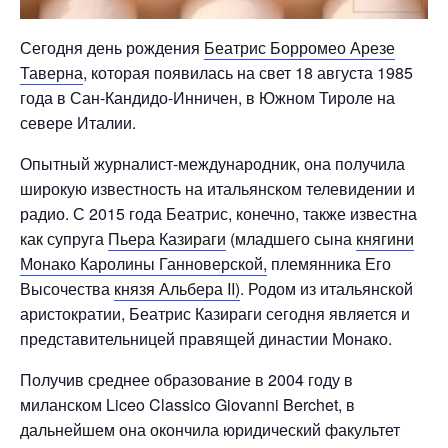
Сегодня день рождения
Беатрис Борромео Арезе
Таверна
, которая появилась на свет 18 августа 1985
года в Сан-Кандидо-Инничен, в Южном Тироле на
севере Италии.
Опытный журналист-международник, она получила
широкую известность на итальянском телевидении и
радио. С 2015 года Беатрис, конечно, также известна
как супруга
Пьера Казираги
(младшего сына
княгини
Монако Каролины Ганноверской,
племянника Его
Высочества
князя Альбера II)
. Родом из итальянской
аристократии, Беатрис Казираги сегодня является и
представительницей правящей династии Монако.
Получив среднее образование в 2004 году в
миланском Liceo Classico Giovanni Berchet, в
дальнейшем она окончила юридический факультет