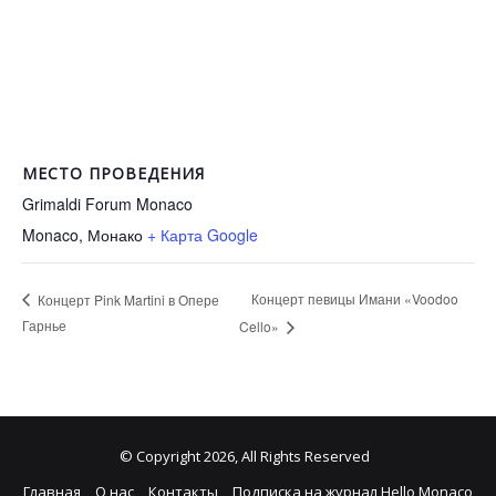
МЕСТО ПРОВЕДЕНИЯ
Grimaldi Forum Monaco
Monaco
,
Монако
+ Карта Google
Концерт певицы Имани «Voodoo
Концерт Pink Martini в Опере
Гарнье
Cello»
© Copyright 2026, All Rights Reserved
Главная
О нас
Контакты
Подписка на журнал Hello Monaco