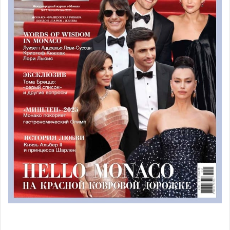
приходится на квартиры, виллы же занимают
оставшиеся 5% рынка — это также объясняется
карликовыми размерами княжества.
Престижные дома и комплексы можно найти на всей
территории страны, но подавляющее большинство
новых зданий возводится за пределами центра. Так
например, престижный новострой башня Тур – Одеон
находится на самой границе с Францией и по меркам
Монако, далеко от центра. Наиболее востребованные
кварталы — Каррэ д’Ор и Фонвьей, где также много
качественных объектов коммерческой недвижимости.
Массовое жилье, в котором проживают наемные
работники, находится в приграничных французских
городках.
Особенно выигрывают Кап-д’Ай, Босолей и Рокебрюн-
Кап-Мартен, которые граничат с Монако. Они
перетягивают на себя часть спроса от соседа, где сейчас