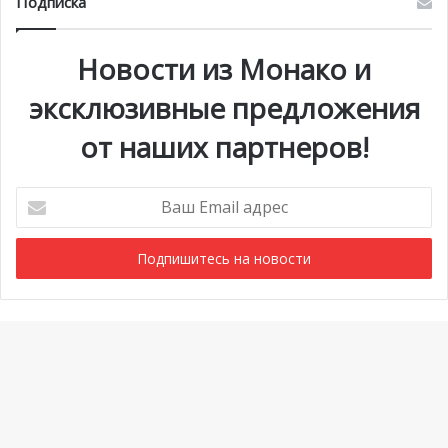
Подписка
Новости из Монако и
эксклюзивные предложения
от наших партнеров!
Ваш
Email
адрес
Мероприятия
1 июля @ 10:00
-
6 сентября @ 20:00
АВГ
6
Выставка «Монако и автомобиль: от 1893 года до
Ba
наших дней»
to