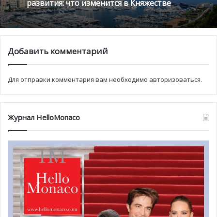
них упали на 22%.
Монако готовит генеральный план
Нудивительно, что россияне составляют 80% от общего
развития: что изменится в Княжестве
числа покупателей недвижимости в Монако, сообщает
Благотворительный забег в Монако
Knight Frank.
помог детям на пяти континентах
Добавить комментарий
«Наши соотечественники продолжают интересоваться
покупкой недвижимости в Монако, хотя на принятие
Для отправки комментария вам необходимо
авторизоваться
.
решения стало требоваться больше времени, чем
раньше, и поиск подходящего объекта, как правило,
занимает достаточно долгий период времени», —
Журнал HelloMonaco
подчеркивает Knight Frank. “Покупают недвижимость
россияне минимум за €5 млн, средний бюджет
составляет €7–10 млн”.
Русские предпочитают квартиры в новых домах, с
приличной площадью от 100 до 150 кв. М. Подобный
выбор объясняется отсутствием достаточного
количества домов и особняков, к которым тяготеют
состоятельные покупатели. Около 95% жилого фонда