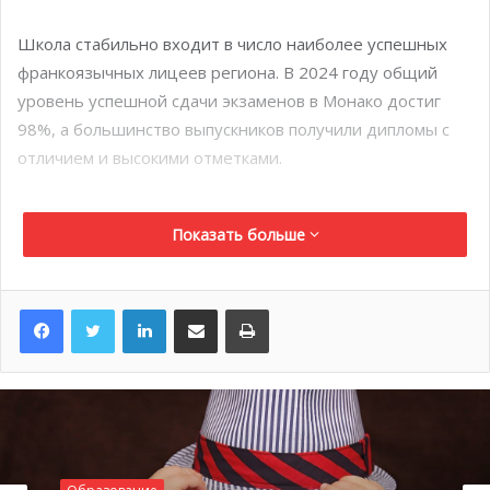
Школа стабильно входит в число наиболее успешных
франкоязычных лицеев региона. В 2024 году общий
уровень успешной сдачи экзаменов в Монако достиг
98%, а большинство выпускников получили дипломы с
отличием и высокими отметками.
Из истории лицея
Показать больше
История начинается в 1870 году, когда князь Шарль III
основал колледж Монако — первое светское учебное
LinkedIn
Поделиться по электронной почте
Распечатать
заведение княжества. Это решение стало важным
шагом в развитии образовательной системы Монако и
заложило основу для будущего учебного заведения.
Лицей
был основан
в 1910 году по инициативе князя
Альбера I, который хотел создать в Монако светское