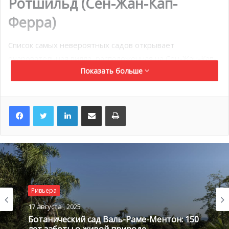
Ротшильд (Сен-Жан-Кап-
Ферра)
Список самых невероятных садов открывает
очаровательная вилла, расположенная на Сен-Жан-Кап-
Показать больше
Ферра. На ее территории находятся не только
разнообразные сады, но и поющий фонтан, который
развлекает посетителей симфониями известных
LinkedIn
Поделиться по электронной почте
Распечатать
классиков каждые 20 минут. Это место является
действительно особенным, ведь не зря оно считается
единственным историческим памятником Лазурного
Берега, который открыт для свободного посещения.
Ривьера
17 августа , 2025
Ботанический сад Валь-Раме-Ментон: 150
лет заботы о живой природе