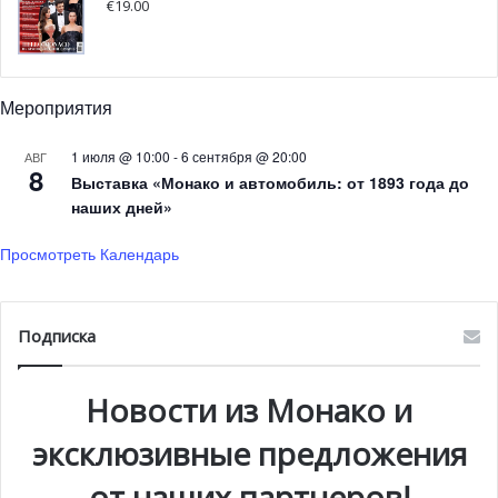
€
19.00
земляничный цвет и была выполнена в стиле
итальянских «палаццо» эпохи Возрождения.
За 7 лет строительства виллы баронесса поменяла
Мероприятия
больше 20 архитекторов. Фасад здания переплетает
1 июля @ 10:00
-
6 сентября @ 20:00
АВГ
ломбардский, тосканский, испанский и венецианский
8
Выставка «Монако и автомобиль: от 1893 года до
стили. Двухуровневый ландшафтный парк так же
наших дней»
разделен на 9 садов: французский, провансальский,
флорентийский, севрский, испанский, японский,
Просмотреть Календарь
экзотический сад каменных скульптур и розарий,
который был любимым местом баронессы.
Подписка
Новости из Монако и
эксклюзивные предложения
от наших партнеров!