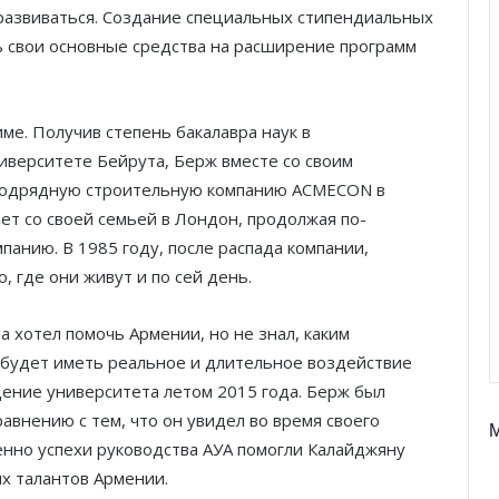
 развиваться. Создание специальных стипендиальных
ь свои основные средства на расширение программ
ме. Получив степень бакалавра наук в
иверситете Бейрута, Берж вместе со своим
подрядную строительную компанию ACMECON в
ет со своей семьей в Лондон, продолжая по-
анию. В 1985 году, после распада компании,
 где они живут и по сей день.
а хотел помочь Армении, но не знал, каким
 будет иметь реальное и длительное воздействие
ение университета летом 2015 года. Берж был
равнению с тем, что он увидел во время своего
Князь Альбер II и Принцесса
менно успехи руководства АУА помогли Калайджяну
Шарлен посетили 77-й Бал
Красного Креста Монако
х талантов Армении.