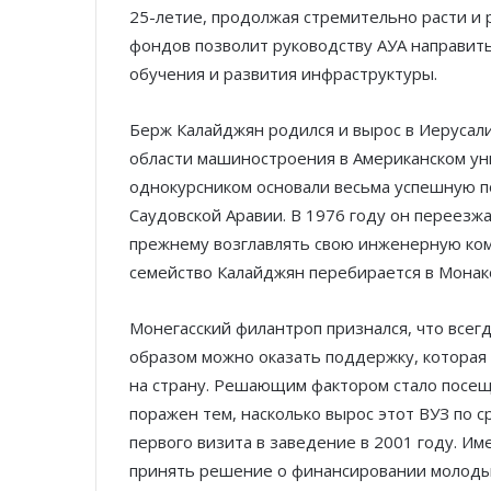
25-летие, продолжая стремительно расти и
фондов позволит руководству АУА направит
обучения и развития инфраструктуры.
Берж Калайджян родился и вырос в Иерусали
области машиностроения в Американском ун
однокурсником основали весьма успешную 
Саудовской Аравии. В 1976 году он переезжа
прежнему возглавлять свою инженерную комп
семейство Калайджян перебирается в Монако,
Монегасский филантроп признался, что всегд
образом можно оказать поддержку, которая
на страну. Решающим фактором стало посещ
поражен тем, насколько вырос этот ВУЗ по с
первого визита в заведение в 2001 году. И
принять решение о финансировании молоды