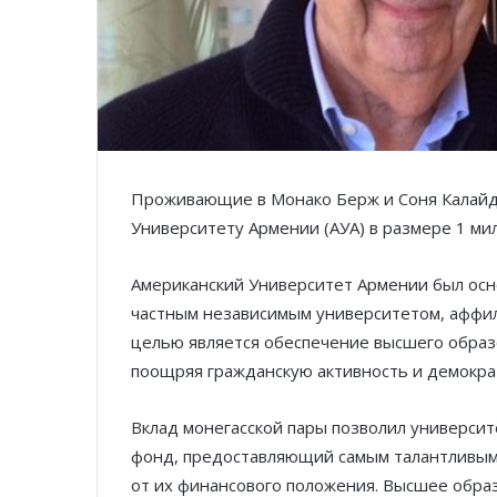
Проживающие в Монако Берж и Соня Калайд
Университету Армении (АУА) в размере 1 ми
Американский Университет Армении был осно
частным независимым университетом, аффи
целью является обеспечение высшего образо
поощряя гражданскую активность и демокра
Вклад монегасской пары позволил универси
фонд, предоставляющий самым талантливым 
от их финансового положения. Высшее обра