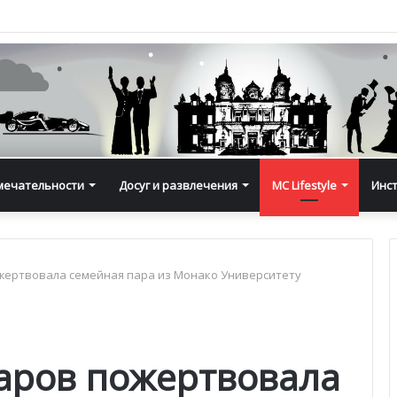
мечательности
Досуг и развлечения
MC Lifestyle
Инс
жертвовала семейная пара из Монако Университету
аров пожертвовала