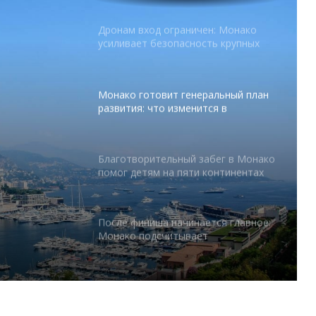
Монако готовит генеральный план
развития: что изменится в
Княжестве
Благотворительный забег в Монако
помог детям на пяти континентах
абег в
После финиша начинается главное:
 на
Монако подсчитывает
экономическую ценность Гран-при
Формулы-1
Отели Монако стали главным
драйвером роста индустрии
гостеприимства
тся в
Князь Альбер II и Принцесса
Шарлен посетили 77-й Бал
Красного Креста Монако