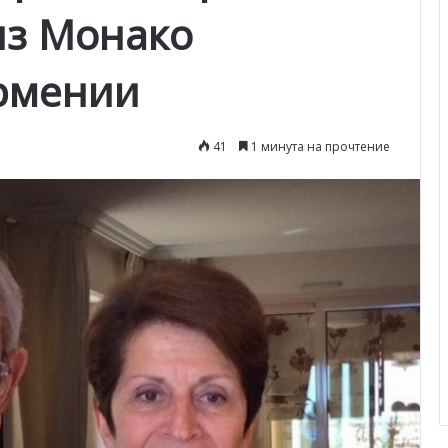
из Монако
рмении
41
1 минута на прочтение