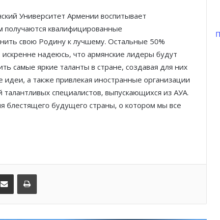
нский Университет Армении воспитывает
Шарль Леклер вновь в борьбе:
Ferrari набирает скорость перед
ем получаются квалифицированные
П
паузой
нить свою Родину к лучшему. Остальные 50%
Я искренне надеюсь, что армянские лидеры будут
SBM и Be Safe Monaco продлили
ить самые яркие таланты в стране, создавая для них
партнёрство ради безопасных
 идеи, а также привлекая иностранные организации
летних ночей
 талантливых специалистов, выпускающихся из АУА.
я блестящего будущего страны, о котором мы все
В Монако раскрыли мошенничество
с драгоценностями на сумму свыше
€1 млн
От Нью-Йорка до Монако: BIG ART
FESTIVAL готовит вечер мирового
уровня на Лазурном Берегу
kedIn
Поделиться по электронной почте
Распечатать
Дронам вход ограничен: Монако
усиливает безопасность крупных
мероприятий