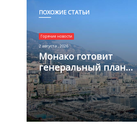
ПОХОЖИЕ СТАТЬИ
Горячие новости
Горячие новости
1 августа , 2026
2 августа , 2026
Благотворительный з
Монако помог детям
пяти континентах
Монако готовит
генеральный план
развития: что измени
Княжестве