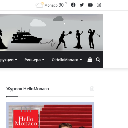
℃
Facebook
Twitter
YouTube
Instagram
30
Monaco
Смотреть
Искать
трукции
Ривьера
О HelloMonaco
корзину
Журнал HelloMonaco