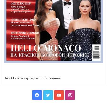
сайте:
www.fondation-pssc-grace.mc
и по телефону 97 70
86 86
HelloMonaco карта распространения
Facebook
Twitter
YouTube
Instagram