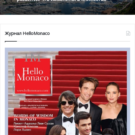
Журнал HelloMonaco
В ассоциации говорят, что фонд принцессы Грейс
работает эффективно и разумно, чтобы каждый день
приносить пользу детям и достойным студентам.
Бюджет организации постоянно увеличивается,
отражая растущие потребности. Поэтому требуются
больше финансовых ресурсов. Благотворительный
фонд обращается ко всем неравнодушных с просьбой о
пожертвованиях. Эти деньги принесут реальную пользу
многим нуждающимся.
Дополнительную информацию о работе фонда, а также
формах помощи можно получить на