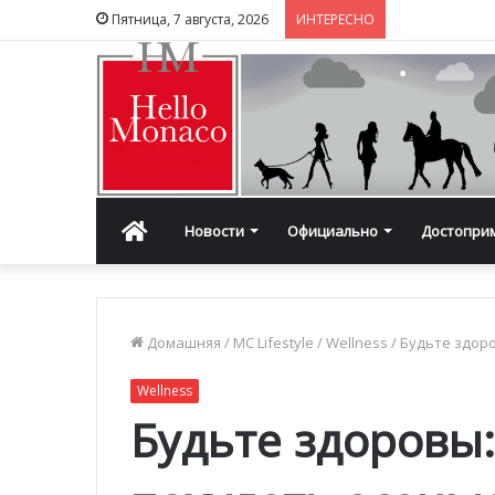
Пятница, 7 августа, 2026
ИНТЕРЕСНО
Главная
Новости
Официально
Достопри
Домашняя
/
MC Lifestyle
/
Wellness
/
Будьте здоро
Wellness
Будьте здоровы: