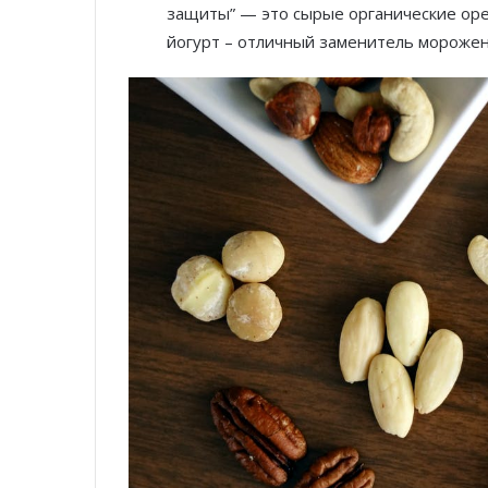
защиты” — это сырые органические оре
йогурт – отличный заменитель морожен