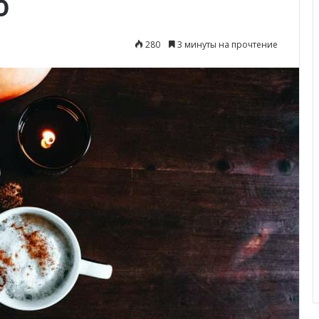
ю
280
3 минуты на прочтение