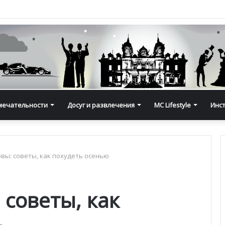
мечательности
Досуг и развлечения
MC Lifestyle
Инс
вы: советы, как похудеть осенью
 советы, как