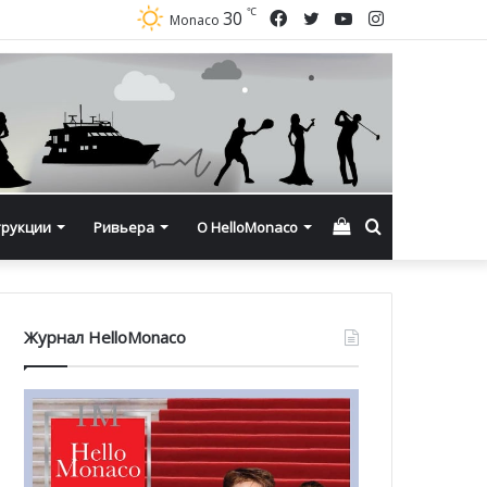
℃
Facebook
Twitter
YouTube
Instagram
30
Monaco
Смотреть
Искать
трукции
Ривьера
О HelloMonaco
корзину
Журнал HelloMonaco