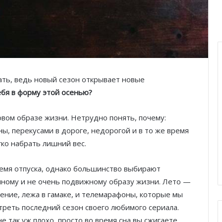
вать, ведь новый сезон открывает новые
ебя в форму этой осенью?
вом образе жизни. Нетрудно понять, почему:
ы, перекусами в дороге, недорогой и в то же время
гко набрать лишний вес.
ремя отпуска, однако большинство выбирают
нному и не очень подвижному образу жизни. Лето —
ение, лежа в гамаке, и телемарафоны, которые мы
треть последний сезон своего любимого сериала.
е так уж плохо, просто во время сна вы сжигаете