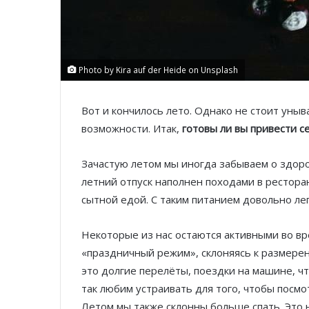
Photo by Kira auf der Heide on Unsplash
Вот и кончилось лето. Однако не стоит уны
возможности. Итак,
готовы ли вы привести с
Зачастую летом мы иногда забываем о здоро
летний отпуск наполнен походами в ресторан
сытной едой. С таким питанием довольно ле
Некоторые из нас остаются активными во в
«праздничный режим», склоняясь к размере
это долгие перелёты, поездки на машине, чт
так любим устраивать для того, чтобы посмо
Летом мы также склонны больше спать. Это н