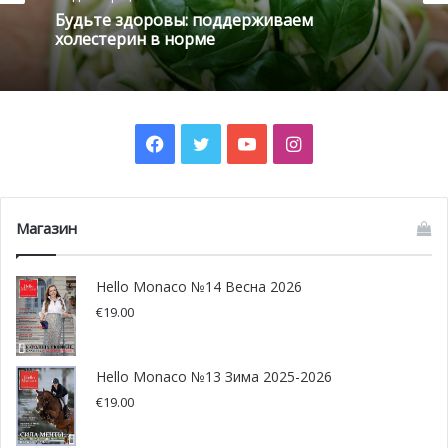
эндорфинов, известных как органические опиаты
Будьте здоровы: поддерживаем
холестерин в норме
нашего организма.
Способ употребления: готовьте из какао горячие
напитки, коктейли, каши, печенье, пирожные и десерты.
Facebook
Twitter
YouTube
Instagram
Съедайте по несколько кусочков темного шоколада в
момент сильного стресса!
Магазин
Hello Monaco №14 Весна 2026
€
19.00
Hello Monaco №13 Зима 2025-2026
€
19.00