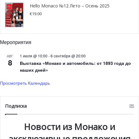
Hello Monaco №12 Лето – Осень 2025
€
19.00
@pixabay.com
Зеленый чай
Мероприятия
Зеленый чай помогает нам сосредоточиться по двум
причинам: в нем содержится кофеин и L-теанин. Кофеин
1 июля @ 10:00
-
6 сентября @ 20:00
АВГ
8
улучшает концентрацию и повышает бдительность. L-
Выставка «Монако и автомобиль: от 1893 года до
наших дней»
теанин — это аминокислота, увеличивающая
спокойствие и способствующая замедленному
Просмотреть Календарь
высвобождению кофеина из организма, предотвращая
эмоциональные скачки. Эти два ингредиента повышают
вашу способность концентрироваться, улучшая при
Подписка
этом скорость и точность мышления.
Новости из Монако и
Способ употребления: если ваш организм хорошо
справляется с содержанием кофеина, введение
эксклюзивные предложения