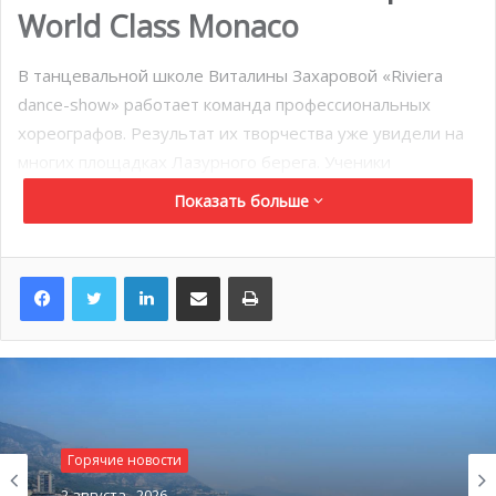
World Class Monaco
В танцевальной школе Виталины Захаровой «Riviera
dance-show» работает команда профессиональных
хореографов. Результат их творчества уже увидели на
многих площадках Лазурного берега. Ученики
развиваются сразу в нескольких танцевальных
Показать больше
направлениях, что делает их универсальными
танцовщиками.
LinkedIn
Поделиться по электронной почте
Распечатать
Воспитанники «Riviera dance-show» изо дня в день
оттачивают мастерство, чтобы демонстрировать на
сцене настоящий профессионализм. А уж выступлений у
них больше, чем у любого другого детского
хореографического коллектива Лазурного берега.
Горячие новости
Присоединяйтесь к танцевальной семье «Riviera dance-
2 августа , 2026