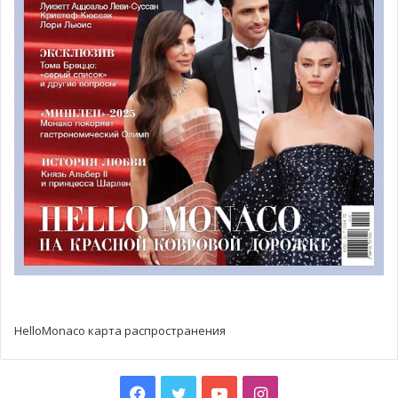
@Antonenko Yuliia
Хоровая школа была основана в 2013 году в Киеве
украинским дирижером Алисой Свешниковой. В 2022
году был открыт филиал школы в Монако, в 2023 — в
Ницце и Дубае.
Эстрадный хор — это новое направление в искусстве,
сочетающее в себе многоголосное пение, современный
репертуар, танцевальные постановки и актерскую игру!
HelloMonaco карта распространения
В программу обучения входят: индивидуальные и
групповые занятия эстрадным вокалом, сводный хор,
Facebook
Twitter
YouTube
Instagram
современная хореография и сценическое движение,