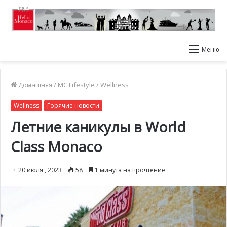
Меню
Домашняя
/
MC Lifestyle
/
Wellness
Wellness
Горячие новости
Летние каникулы в World
Class Monaco
20 июля , 2023
58
1 минута на прочтение