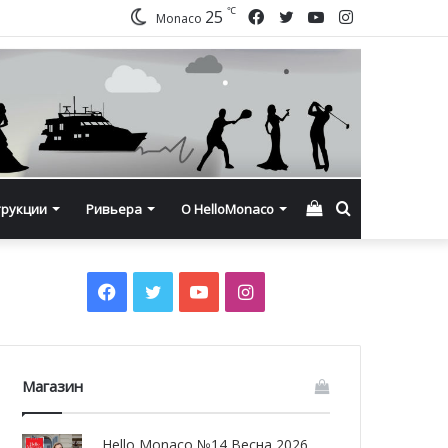
℃
Facebook
Twitter
YouTube
Instagram
25
Monaco
Смотреть
Искать
трукции
Ривьера
О HelloMonaco
корзину
Facebook
Twitter
YouTube
Instagram
Магазин
Hello Monaco №14 Весна 2026