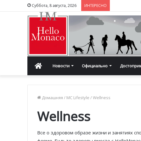
Суббота, 8 августа, 2026
ИНТЕРЕСНО
Главная
Новости
Официально
Достопри
Домашняя
/
MC Lifestyle
/
Wellness
Wellness
Все о здоровом образе жизни и занятиях сп
форме. Будьте здоровы вместе с HelloMonac