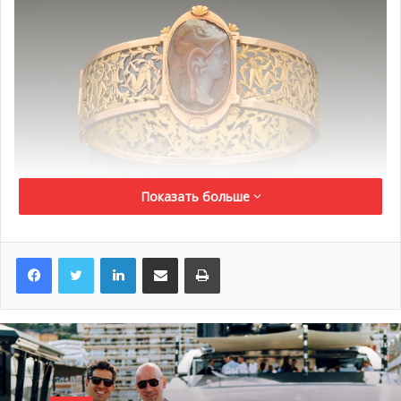
Показать больше
LinkedIn
Поделиться по электронной почте
Распечатать
На торгах будут представлены более 550 лотов
изысканных ювелирных изделий ручной работы, а
также часы — как ручные, так и карманные модели.