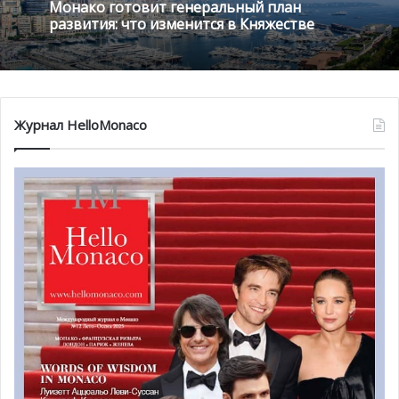
Монако готовит генеральный план
развития: что изменится в Княжестве
Журнал HelloMonaco
Благотворительный вечер состоится 13 января в зале
Bellevue легендарного Café de Paris.
Начало: 20.30
Стоимость билета: 230 евро.
Спешите! Осталось лишь несколько билетов. Не
упустите свой шанс стать участником чего-то большего,
чем просто концерт. В этот вечер вы не только сможете