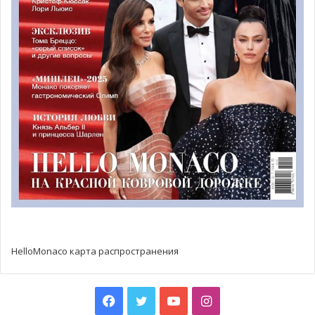
насладиться прекрасной музыкой, но и поддержите
детей, которые нуждаются в помощи.
Дополнительная информации и бронирование
билетов по телефонам:
+33 (0) 670 00 34 05 и +33 (0) 640 61 16 63 или по
электронной
почте:
info@uuraa.com
и
https://www.facebook.com/United
RepublicOfArt
Билеты также можно забронировать
онлайн
.
HelloMonaco карта распространения
Facebook
Twitter
YouTube
Instagram