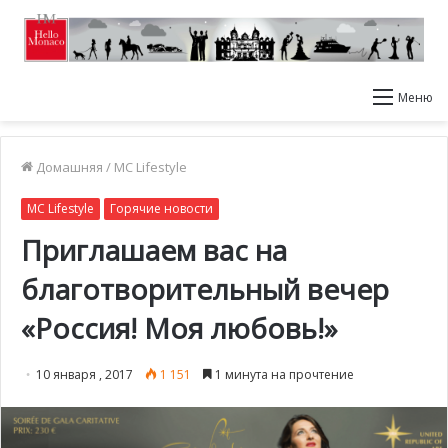
Меню
Домашняя
/
MC Lifestyle
MC Lifestyle
Горячие новости
Приглашаем вас на
благотворительный вечер
«Россия! Моя любовь!»
10 января , 2017
1 151
1 минута на прочтение