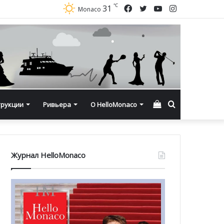
℃
Facebook
Twitter
YouTube
Instagram
31
Monaco
Смотреть
Искать
трукции
Ривьера
О HelloMonaco
корзину
Журнал HelloMonaco