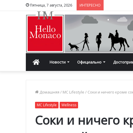
Пятница, 7 августа, 2026
ИНТЕРЕСНО
Главная
Новости
Официально
Достопри
Домашняя
/
MC Lifestyle
/
Соки и ничего кроме со
MC Lifestyle
Wellness
Соки и ничего к