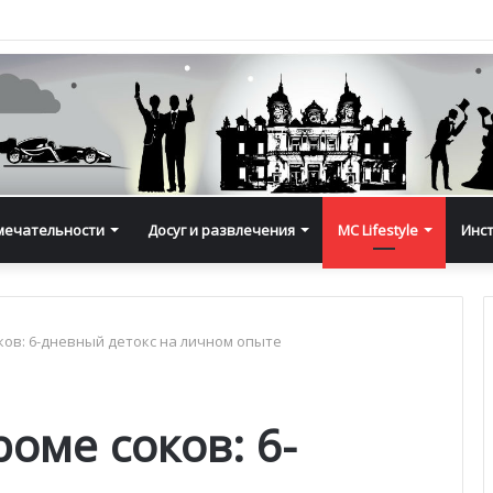
мечательности
Досуг и развлечения
MC Lifestyle
Инс
ков: 6-дневный детокс на личном опыте
роме соков: 6-