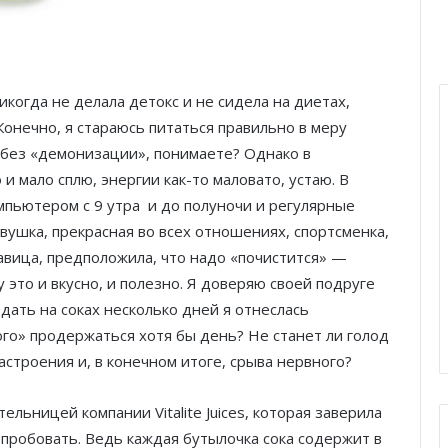
икогда не делала детокс и не сидела на диетах,
Конечно, я стараюсь питаться правильно в меру
о без «демонизации», понимаете? Однако в
 и мало сплю, энергии как-то маловато, устаю. В
мпьютером с 9 утра и до полуночи и регулярные
ушка, прекрасная во всех отношениях, спортсменка,
савица, предположила, что надо «почистится» —
у это и вкусно, и полезно. Я доверяю своей подруге
дать на соках несколько дней я отнеслась
ного» продержаться хотя бы день? Не станет ли голод
астроения и, в конечном итоге, срыва нервного?
тельницей компании Vitalite Juices, которая заверила
опробовать. Ведь каждая бутылочка сока содержит в