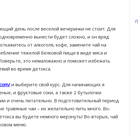
П
ющий день после веселой вечеринки не стоит. Для
а одновременно вынести будет сложно, и он вряд
 откажитесь от алкоголя, кофе, замените чай на
ребление тяжелой белковой пищи в виде мяса и
 Поверьте, это немаловажно и поможет избежать
твий во время детокса.
.com/
и выберите свой курс. Для начинающих я
ные, и фруктовые соки, а также 2 бутылочки
гии и очень питательно. В подготовительный период
ые травяные чаи – их желательно пить много. Во-
детокса вы будете немного мерзнуть! Во-вторых, чай
ковом меню.