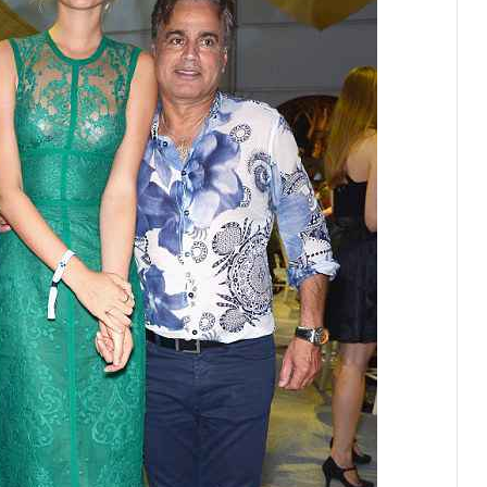
Благотворительный забег в Монако
помог детям на пяти континентах