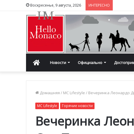
Воскресенье, 9 августа, 2026
ИНТЕРЕСНО
Главная
Новости
Официально
Достопри
Домашняя
/
MC Lifestyle
/
Вечеринка Леонардо Д
MC Lifestyle
Горячие новости
Вечеринка Леон