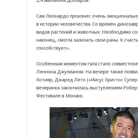
2,4 миллиона долларов.
Сам Леонардо произнес очень эмоциональн
в истории человечества. Со времён динозав
видов растений и животных. Необходимо со
наконец, смогла зализать свои раны. К счас
способствует».
Особенным моментом гала стало совместное
Леннона Джулианом. На вечере также появи
Котияр, Джаред Лето («Иисус Христос Супер
вечеринка закончилась выступлением Робер
Фестивале в Монако.