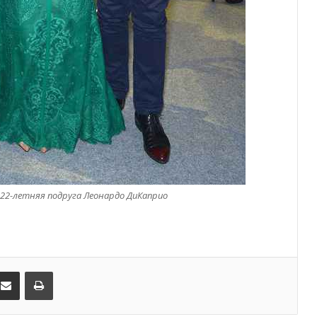
После финиша начинается главное:
Монако подсчитывает
экономическую ценность Гран-при
Формулы-1
Отели Монако стали главным
драйвером роста индустрии
гостеприимства
Князь Альбер II и Принцесса
Шарлен посетили 77-й Бал
, 22-летняя подруга Леонардо ДиКаприо
Красного Креста Монако
Шарль Леклер вновь в борьбе:
Ferrari набирает скорость перед
паузой
kedIn
Поделиться по электронной почте
Распечатать
Монако приглашает на бесплатное