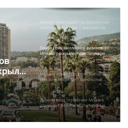
первое погружение с аквалангом
Почти семь миллионов визитов:
Монако раскрыло туристическую
статистику
Монако меняет правила выплаты
пенсий и обсуждает однополые
ила
союзы
Дронам вход ограничен: Монако
е
усиливает безопасность крупных
мероприятий
ов
Монако готовит генеральный план
развития: что изменится в
скрыло
Княжестве
стику
Благотворительный забег в Монако