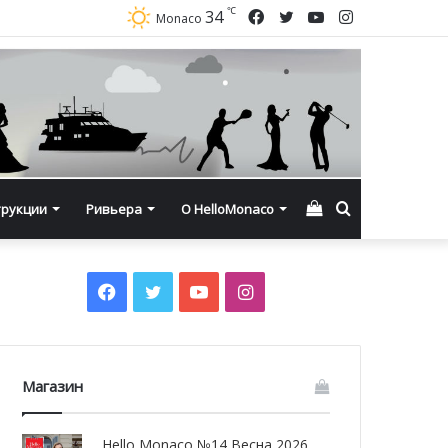
℃
Facebook
Twitter
YouTube
Instagram
34
Monaco
Смотреть
Искать
трукции
Ривьера
О HelloMonaco
корзину
Facebook
Twitter
YouTube
Instagram
Магазин
Hello Monaco №14 Весна 2026