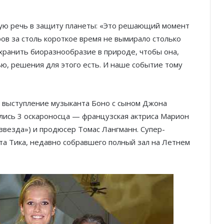
ую речь в защиту планеты: «Это решающий момент
ров за столь короткое время не вымирало столько
хранить биоразнообразие в природе, чтобы она,
тью, решения для этого есть. И наше событие тому
 выступление музыканта Боно с сыном Джона
лись 3 оскароносца — французская актриса Марион
звезда») и продюсер Томас Лангманн. Супер-
та Тика, недавно собравшего полный зал на Летнем