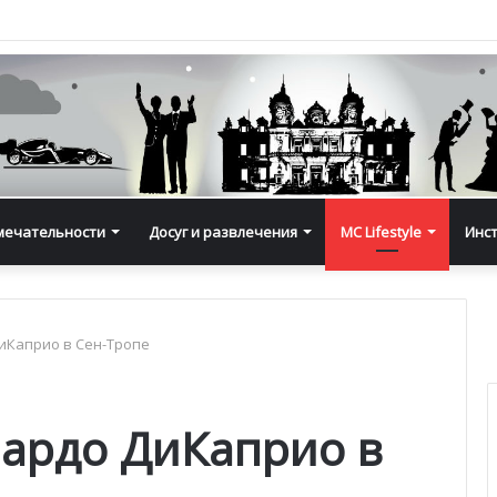
мечательности
Досуг и развлечения
MC Lifestyle
Инс
иКаприо в Сен-Тропе
ардо ДиКаприо в