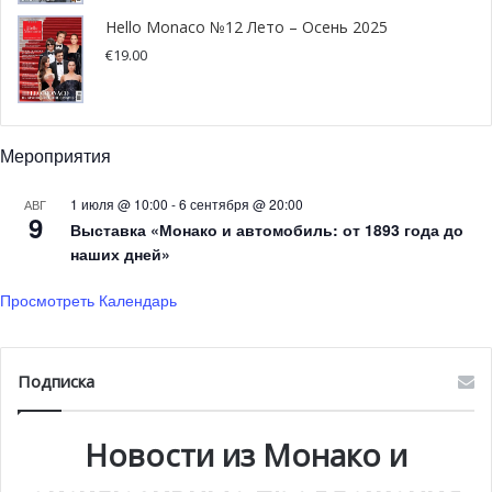
упоминает ни о каком дымовом оружии. После дымовой
Hello Monaco №12 Лето – Осень 2025
шашки не осталось никаких следов или физического
€
19.00
вреда. Кроме того, эти шашки находятся в свободной
продаже и могут быть приобретены кем угодно.
Следовательно, я требую, чтобы с моего клиента сняли
Мероприятия
все обвинения», — сказал адвокат Арно Шейну (Arnaud
Cheynut).
1 июля @ 10:00
-
6 сентября @ 20:00
АВГ
9
Выставка «Монако и автомобиль: от 1893 года до
Суд, однако, не согласился с защитой. Приговор –
наших дней»
штраф в размере 1500 евро. Дороговато обошлась
Просмотреть Календарь
дымовая игрушка работнику почты! Есть, о чем
задуматься болельщикам, которые подумывали ее о
приобретении.
Подписка
Фото: planete-
fumigene.fr
Новости из Монако и