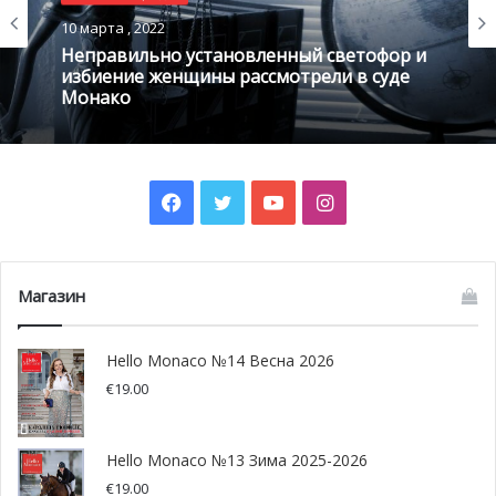
подвала многоквартирного дома. Проведя пять месяцев
10 марта , 2022
в тюрьме, им удалось добиться освобождения до
Неправильно установленный светофор и
начала суда. Румыны заочно получили приговор на год
избиение женщины рассмотрели в суде
тюремного заключения. Для их задержания уже был
Монако
выписан ордер.
Facebook
Twitter
YouTube
Instagram
Магазин
Hello Monaco №14 Весна 2026
€
19.00
Hello Monaco №13 Зима 2025-2026
@ Tima Miroshnichenko from Pexels
€
19.00