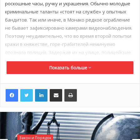
роскошные часы, ручку и украшения. Обычно молодые
криминальные таланты «стоят на службе» у опытных
бандитов. Так или иначе, в Монако редкое ограбление
не бывает зафиксировано камерами видеонаблюдения.
Поэтому неудивительно, что во время второй попытки
кражи в княжестве, горе-грабителей неминуемо
опознала полиция. Задержав их на улице, полицейские
сразу обратили внимание на поддельные
Показать больше
удостоверения личности. На деле, молодые люди
оказались румынскими гражданами. При попытке снять
отпечатки пальцев для опознания, они устроили
LinkedIn
Поделиться по электронной почте
Распечатать
невероятный скандал. Как бы то ни было, полицейские
не преминули обнаружить при них инкриминирующую
отвёртку, жёсткую пластиковую карточку, перчатки и
ножницы. Так и не признавшись в первой краже со
взломом, им, в конце концов, пришлось рассказать о
последнем плане похищения мотоциклов и скутеров из
Закон и Порядок