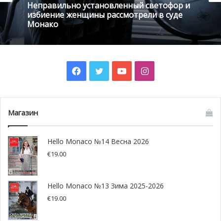
Неправильно установленный светофор и
20 января , 2022
избиение женщины рассмотрели в суде
Монако
Facebook
Twitter
YouTube
Instagram
Интимные фото из мести и кража в
условиях полного доверия: суд Монако
выносит приговоры
Магазин
@pixabay.com
Hello Monaco №14 Весна 2026
Растрата денег одной
€
19.00
монегасской компании в
Hello Monaco №13 Зима 2025-2026
отместку за увольнение
€
19.00
Потеря работы является достаточно болезненным