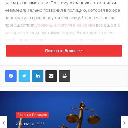
назвать незаметным. Поэтому охранник автостоянки
незамедлительно позвонил в полицию, которая вскоре
перехватила правонарушительницу. Через час после
происшествия
уровень алкоголя в её крови
всё ещё в 6
раз превышал допустимую норму. Этого достаточно,
чтобы привести любого человека в практически
коматозное состояние. Как она позже призналась в суде,
Показать больше
причиной стали две фляги водки, выпитые залпом прямо
на автостоянке. Защита попросила суд принять во
внимание её депрессивное состояние и повышенную
LinkedIn
Поделиться по электронной почте
Распечатать
ответственность в связи с необходимостью одной
воспитывать ребёнка. Два предыдущих привлечения к
суду, оба связанных с алкоголем, тоже явно
свидетельствуют о злоупотреблении в кризисных
ситуациях. Как заставить ответчицу изменить своё
поведение? Суд постановил: условное тюремное
Закон и Порядок
заключение на 5 месяцев, испытательный срок 2 года с
Закон и Порядок
20 января , 2022