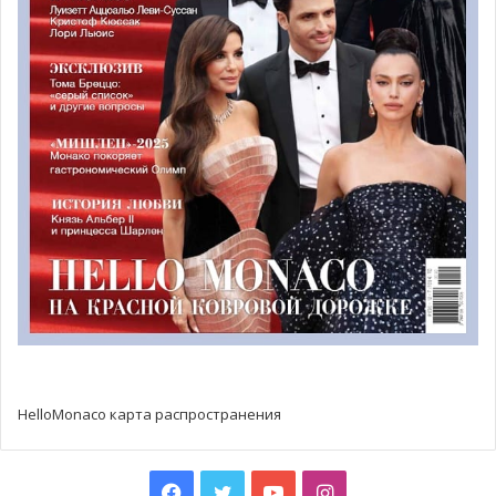
Александра.
«Мы вложили много сил в эту победу и очень много
тренировались, так как знали, что встретимся с очень
сильным противником в финале, — добавила тренер
команды Ольга Тарасенко. – Я надеюсь, что мы сможем
закрепить этот успех и также подняться до лиги NF1».
Это также одна из главных целей Эрика Элена: «Мы
должны продолжить в том же ритме, чтобы добраться
до национальной лиги. Монако заслуживает, чтобы его
команда была представлена среди сильнейших на
национальном уровне».
Стоит отметить, что у монегасской команды имеется
огромная поддержка со стороны болельщиков, ведь
около 200 человек приехали из Княжества в Париж
HelloMonaco карта распространения
поддержать спортсменок из Monaco Basket Association.
Президент команды Монако после победы
зарезервировал столик на 115 человек в одном из
Facebook
Twitter
YouTube
Instagram