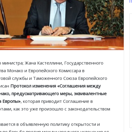
П
о министра; Жана Кастеллини, Государственного
ва Монако и Европейского Комиссара в
говой службы и Таможенного Союза Европейского
писан
Протокол изменения «Соглашения между
нако, предусматривающего меры, эквивалентные
а Европы»
, которая приводит Соглашение в
тами, как это уже произошло с законодательством
ывается в объявленную политику открытости и
и по борьбе против международного уклонения от