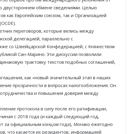
а о двустороннем обмене сведениями. Целью
ов как Европейским союзом, так и Организацией
(OCDE).
летних переговоров, которые велись между
кской делегацией, параллельно с
акже со Швейцарской Конфедерацией, с Княжеством
убликой Сан-Марино. Эти дискуссии позволили
динаковую трактовку текстов подобных соглашений,
глашения, как «новый значительный этап в наших
шение прозрачности в вопросах налогообложения. Он
 сотрудничества и повышения доверия между
ление протокола в силу после его ратификации,
ачиная с 2018 года (и каждый следующий год,
ют за официальным концом года), Монако ежегодно
ов, что касается их резидентов, информацией