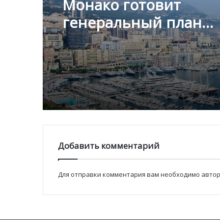
Монако готовит
Благотворительный з
генеральный план
Монако помог детям
развития: что измени
пяти континентах
Княжестве
Добавить комментарий
Для отправки комментария вам необходимо
автор