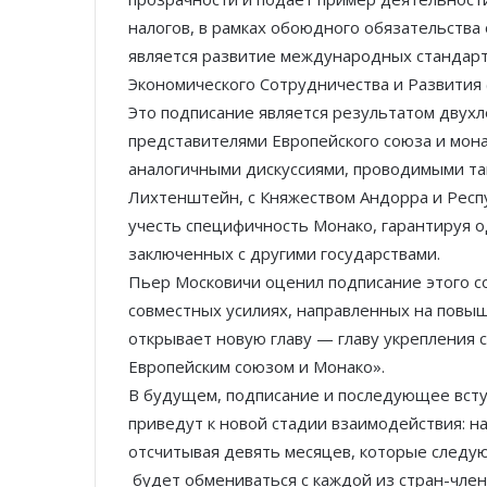
налогов, в рамках обоюдного обязательств
является развитие международных стандарт
Экономического Сотрудничества и Развития 
Это подписание является результатом двух
представителями Европейского союза и мона
аналогичными дискуссиями, проводимыми т
Лихтенштейн, с Княжеством Андорра и Респ
учесть специфичность Монако, гарантируя о
заключенных с другими государствами.
Пьер Московичи оценил подписание этого со
совместных усилиях, направленных на повы
открывает новую главу — главу укрепления
Европейским союзом и Монако».
В будущем, подписание и последующее вступ
приведут к новой стадии взаимодействия: н
отсчитывая девять месяцев, которые следу
будет обмениваться с каждой из стран-член