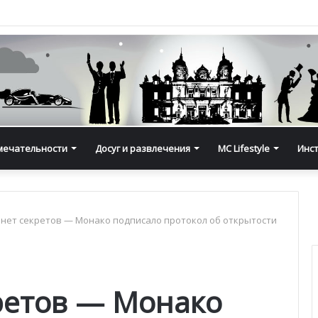
мечательности
Досуг и развлечения
MC Lifestyle
Инс
нет секретов — Монако подписало протокол об открытости
ретов — Монако