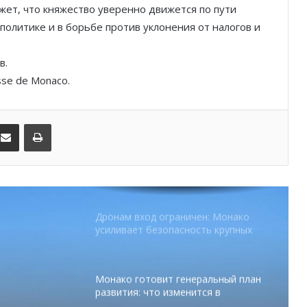
летних ночей
жет, что княжество уверенно движется по пути
политике и в борьбе против уклонения от налогов и
В Монако раскрыли мошенничество
с драгоценностями на сумму свыше
в.
€1 млн
se de Monaco.
От Нью-Йорка до Монако: BIG ART
FESTIVAL готовит вечер мирового
kedIn
Поделиться по электронной почте
Распечатать
уровня на Лазурном Берегу
Дронам вход ограничен: Монако
усиливает безопасность крупных
мероприятий
Монако готовит генеральный план
развития: что изменится в
Княжестве
Благотворительный забег в Монако
помог детям на пяти континентах