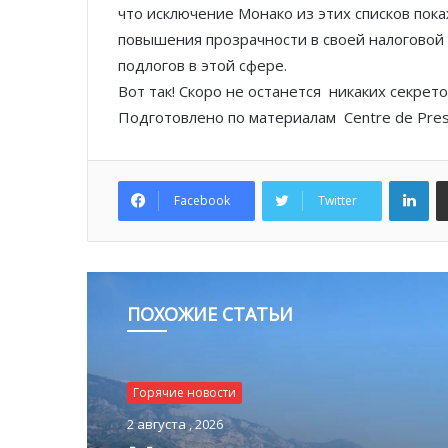
что исключение Монако из этих списков пока
повышения прозрачности в своей налоговой 
подлогов в этой сфере.
Вот так! Скоро не останется никаких секрето
Подготовлено по материалам Centre de Pres
Lin
Facebook
Twitter
ПОХОЖИЕ СТАТЬИ
Горячие новости
Горячие новости
2 августа , 2026
1 августа , 2026