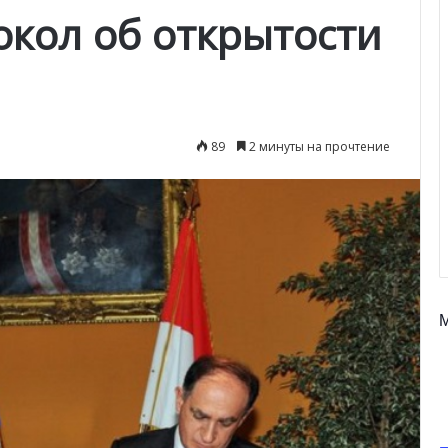
окол об открытости
89
2 минуты на прочтение