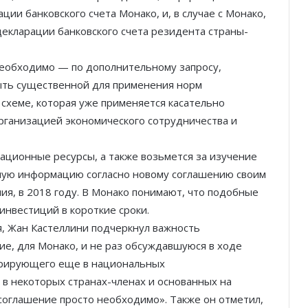
ии банковского счета Монако, и, в случае с Монако,
екларации банковского счета резидента страны-
 необходимо — по дополнительному запросу,
ыть существенной для применения норм
схеме, которая уже применяется касательно
ганизацией экономического сотрудничества и
ационные ресурсы, а также возьмется за изучение
Князь Альбер II и Принцесса
мую информацию согласно новому соглашению своим
Шарлен посетили 77-й Бал
Красного Креста Монако
ия, в 2018 году. В Монако понимают, что подобные
нвестиций в короткие сроки.
Шарль Леклер вновь в борьбе:
, Жан Кастеллини подчеркнул важность
Ferrari набирает скорость перед
е, для Монако, и не раз обсуждавшуюся в ходе
паузой
гурирующего еще в национальных
в некоторых странах-членах и основанных на
SBM и Be Safe Monaco продлили
соглашение просто необходимо». Также он отметил,
партнёрство ради безопасных