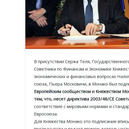
В присутствии Сержа Теля, Государственног
Советника по Финансам и Экономике Княжест
экономических и финансовых вопросах Нало
союза, Пьера Московичи, в Монако был под
Европейским сообществом и Княжеством Мо
тем, что, несет директива 2003/48/СЕ Совет
соответствие с мировыми нормами и стандар
Евросоюза.
Для Княжества Монако это подписание впис
прозрачности и подает пример деятельност