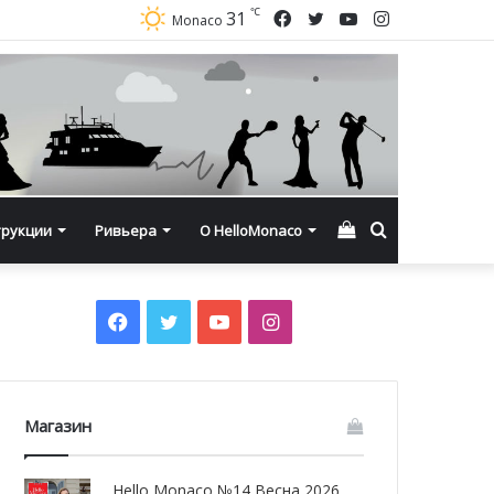
℃
Facebook
Twitter
YouTube
Instagram
31
Monaco
Смотреть
Искать
трукции
Ривьера
О HelloMonaco
корзину
Facebook
Twitter
YouTube
Instagram
Магазин
Hello Monaco №14 Весна 2026