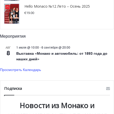
Hello Monaco №12 Лето – Осень 2025
€
19.00
Мероприятия
1 июля @ 10:00
-
6 сентября @ 20:00
АВГ
8
Выставка «Монако и автомобиль: от 1893 года до
наших дней»
Просмотреть Календарь
Подписка
«Этот жест показывает, что руководство всегда
учитывает мнение своего персонала. Этот проект —
своего рода знакомство с большой частью учреждения.
Новости из Монако и
Я хочу подчеркнуть, что все мы работаем на благо