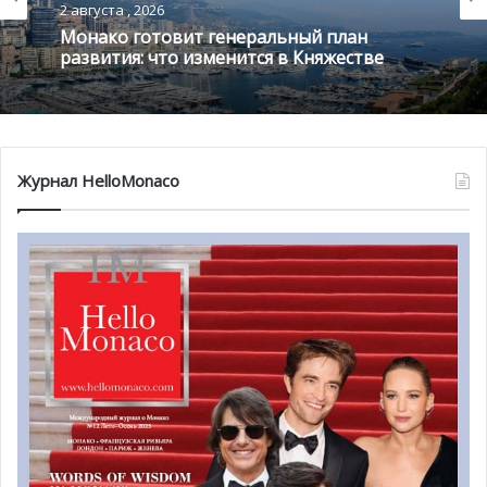
2 августа , 2026
концепции магазина».
Монако готовит генеральный план
развития: что изменится в Княжестве
Журнал HelloMonaco
Пресс-конференция руководства IKEA
Новость об открытии новой ИKEИ ничем не удивила
своих поклонников. Дела шведской компании в