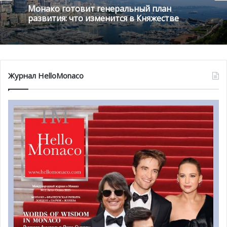
Монако готовит генеральный план
развития: что изменится в Княжестве
Журнал HelloMonaco
«CREM помогает выполнять требования, которые
выдвигаются Правительством по отношению как к
резидентам-иностранцам, так и к тем, кто находится в
процессе получения карты резидента. Они
представляют собой очень важную экономическую
составляющую для окончательной адаптации», —
отмечает Луизетта Леви-Соссан Аццоальо (Loisette
Levy-Saussan Azzoaglio), президент и основатель CREM.