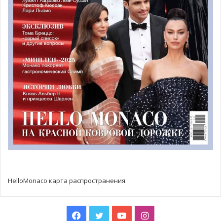
— Идеальный формат для дискуссий на различные
темы, для обсуждения волнующих вопросов.»
«Интересная и продуманная программа мероприятий
позволяет всем членам сообщества почувствовать свою
значимость и ощутить заботу окружающих. 2018 год не
стал исключением»,- подтвердил новый генеральный
директор CREM Крис Дандт (Chris Dhandt) во время
своей пресс-конференции 20 июня 2018 года, на
которой удалось побывать и HelloMonaco.
HelloMonaco карта распространения
Facebook
Twitter
YouTube
Instagram