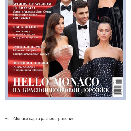
@E1 Series
Символично, что этап в Монако совпадает с
празднованием
20-летия правления князя Альбера II
.
Известный защитник морской среды, князь давно
поддерживает устойчивые экологические инициативы,
что полностью перекликается с миссией E1 — повышать
осведомлённость о сохранении и защите океанов.
Как лидер в переходе к электрической морской
мобильности,
Монако продолжает играть ключевую
роль в будущем водного спорта
— как на воде, так и за
её пределами. В партнёрстве с технологическим
инкубатором
MonacoTech
, генеральный директор и
сооснователь E1
Роди Бассо
пригласит
три
HelloMonaco карта распространения
перспективных стартапа
из Монако в области
чистой