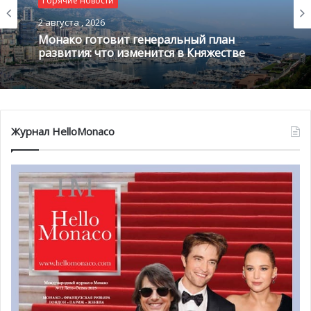
Горячие новости
скорости глиссирования — прямо у береговой линии,
предоставляя зрителям возможность вблизи наблюдать
2 августа , 2026
Монако готовит генеральный план
мастерство и стратегию девяти команд и 18 пилотов. В
развития: что изменится в Княжестве
субботу зрители также смогут насладиться шоу и
интерактивными активностями
E1 Acceleration Festival
,
который развернётся на
пристани Люччана (Jetée
Lucciana)
.
Журнал HelloMonaco