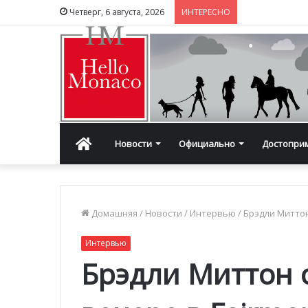
Четверг, 6 августа, 2026
ИНТЕРЕСНО
Главная
Новости
Официально
Достопри
Домашняя
/
Новости
/
Интервью
/
Брэдли Миттон
Интервью
Брэдли Миттон 