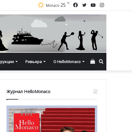
℃
Facebook
Twitter
YouTube
Instagram
25
Monaco
Смотреть
Искать
трукции
Ривьера
О HelloMonaco
корзину
Журнал HelloMonaco