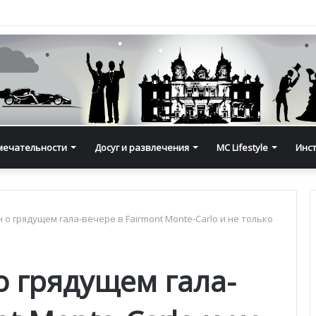
мечательности
Досуг и развлечения
MC Lifestyle
Инс
 о грядущем гала-вечере в Fairmont Monte-Carlo и не только
о грядущем гала-