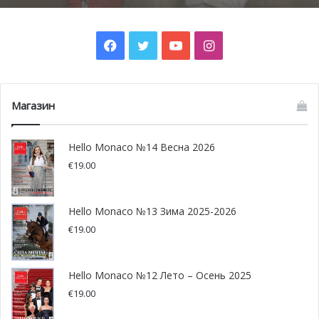
из-за столов?
Кадзуки Ямада: «Надеюсь, мне удалось
Facebook
Twitter
YouTube
Instagram
увеличить число поклонников
СШ:
Элементарно!
Мы часто выступаем в Барвиха Luxury
классической музыки в Монако»
Village
(загородный комплекс в Москве — прим. ав.)
, там
примерно такая же ситуация, но она продолжается
не
более полторы песни.
Магазин
Hello Monaco №14 Весна 2026
€
19.00
Hello Monaco №13 Зима 2025-2026
€
19.00
Hello Monaco №12 Лето – Осень 2025
€
19.00