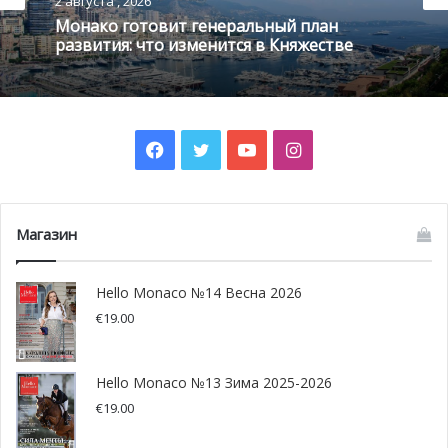
2 августа , 2026
Монако готовит генеральный план
развития: что изменится в Княжестве
Facebook
Twitter
YouTube
Instagram
Интересно, что свое исследование Иван Грибоваль
Магазин
проводил на яхте Boogaloo, которая изначально
предназначалась для регат. Но в дальнейшем на ней
Hello Monaco №14 Весна 2026
было установлено специальное оборудование для
€
19.00
сбора научных данных, а также система, которая
позволяет плавать, не загрязняя окружающую среду.
Hello Monaco №13 Зима 2025-2026
€
19.00
Все собравшиеся тепло встречали французского
исследователя и поздравляли его с окончанием миссии.