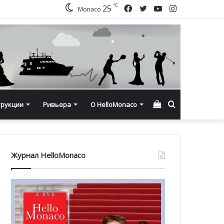
℃
Facebook
Twitter
YouTube
Instagram
25
Monaco
Смотреть
Искать
трукции
Ривьера
О HelloMonaco
корзину
Журнал HelloMonaco