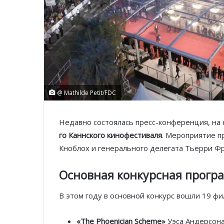
@ Mathilde Petit/FDC
Недавно состоялась пресс-конференция, на
го Каннского кинофестиваля
. Мероприятие п
Кноблох и генерального делегата Тьерри Ф
Основная конкурсная прогр
В этом году в основной конкурс вошли 19 фи
«The Phoenician Scheme»
Уэса Андерсон