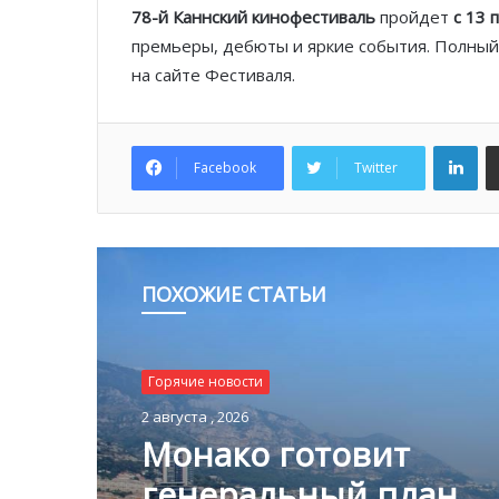
78-й Каннский кинофестиваль
пройдет
с 13 
премьеры, дебюты и яркие события. Полный
на сайте Фестиваля.
Lin
Facebook
Twitter
ПОХОЖИЕ СТАТЬИ
Горячие новости
Горячие новости
1 августа , 2026
2 августа , 2026