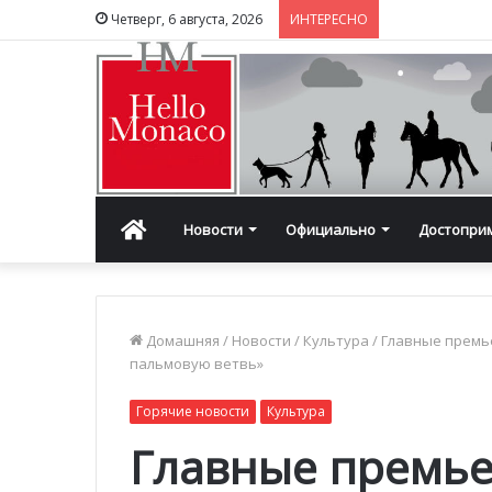
Четверг, 6 августа, 2026
ИНТЕРЕСНО
Главная
Новости
Официально
Достопри
Домашняя
/
Новости
/
Культура
/
Главные премье
пальмовую ветвь»
Горячие новости
Культура
Главные премье