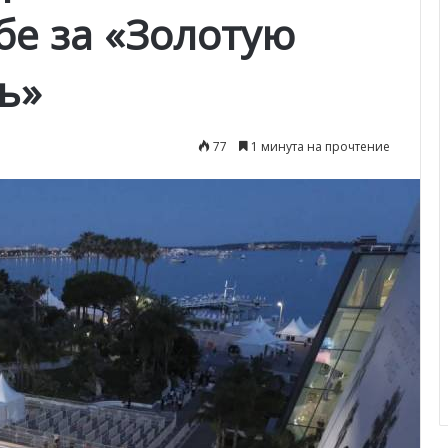
бе за «Золотую
ь»
77
1 минута на прочтение