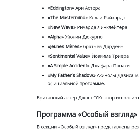
«Eddington»
Ари Астера
«The Mastermind»
Келли Райхардт
«New Wave»
Ричарда Линклейтера
«Alpha»
Жюлии Дюкурно
«Jeunes Mères»
братьев Дарденн
«Sentimental Value»
Йоакима Триера
«A Simple Accident»
Джафара Панахи
«My Father’s Shadow»
Акинолы Дэвиса-м
официальной программе.​
Британский актер Джош О’Коннор исполнил г
Программа «Особый взгляд»
В секции «Особый взгляд» представлены ре