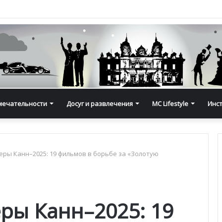
мечательности
Досуг и развлечения
MC Lifestyle
Инс
ры Канн–2025: 19 фильмов в борьбе за «Золотую
ры Канн–2025: 19