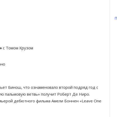
П
Князь Альбер II и Принцесса
»
с Томом Крузом
Шарлен посетили 77-й Бал
Красного Креста Монако
оно
Шарль Леклер вновь в борьбе:
Ferrari набирает скорость перед
паузой
ьет Бинош, что ознаменовало второй подряд год с
SBM и Be Safe Monaco продлили
ю пальмовую ветвь» получит Роберт Де Ниро.
партнёрство ради безопасных
емьерой дебютного фильма Амели Боннен «Leave One
летних ночей
В Монако раскрыли мошенничество