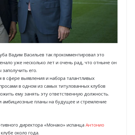
уба Вадим Васильев так прокомментировал это
енало уже несколько лет и очень рад, что отныне он
ы заполучить его.
Благотворительный забег в Монако
 в сфере выявления и набора талантливых
помог детям на пяти континентах
просами в одном из самых титулованных клубов
ожить ему занять эту ответственную должность.
После финиша начинается главное:
и амбициозные планы на будущее и стремление
Монако подсчитывает
экономическую ценность Гран-при
Формулы-1
ортивного директора «Монако» испанца
Антонио
Отели Монако стали главным
 клубе около года.
драйвером роста индустрии