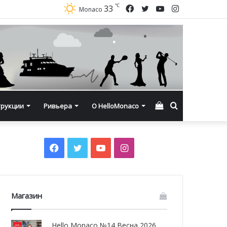
℃
Facebook
Twitter
YouTube
Instagram
33
Monaco
Смотреть
Искать
трукции
Ривьера
О HelloMonaco
корзину
Facebook
Twitter
YouTube
Instagram
Магазин
Hello Monaco №14 Весна 2026