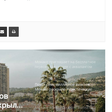
гостеприимства
Князь Альбер II и Принцесса
Шарлен посетили 77-й Бал
Красного Креста Монако
kedIn
Поделиться по электронной почте
Распечатать
Шарль Леклер вновь в борьбе:
Ferrari набирает скорость перед
паузой
Монако приглашает на бесплатное
первое погружение с аквалангом
Почти семь миллионов визитов:
Монако раскрыло туристическую
ов
статистику
скрыло
Монако меняет правила выплаты