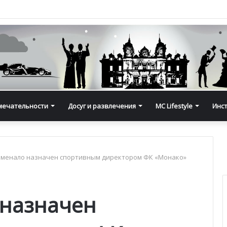
мечательности
Досуг и развлечения
MC Lifestyle
Инс
Эменало назначен спортивным директором ФК «Монако»
 назначен