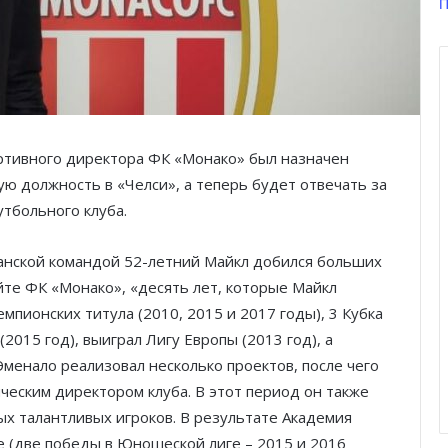
П
ортивного директора ФК «Монако» был назначен
ую должность в «Челси», а теперь будет отвечать за
утбольного клуба.
танской командой 52-летний Майкл добился больших
йте ФК «Монако», «десять лет, которые Майкл
емпионских титула (2010, 2015 и 2017 годы), 3 Кубка
(2015 год), выиграл Лигу Европы (2013 год), а
 Эменало реализовал несколько проектов, после чего
ческим директором клуба. В этот период он также
х талантливых игроков. В результате Академия
е (две победы в Юношеской лиге – 2015 и 2016