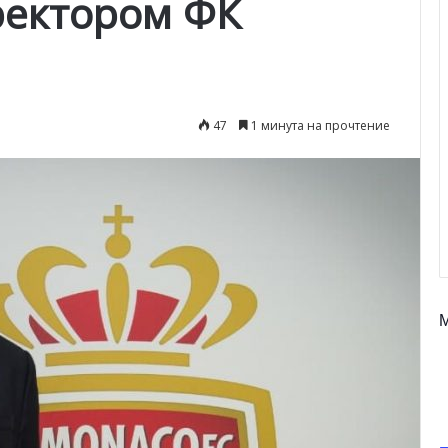
ректором ФК
47
1 минута на прочтение