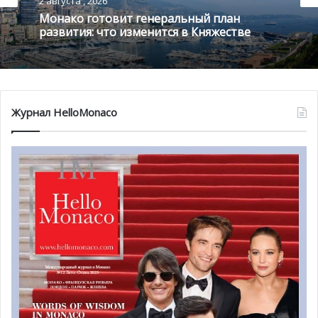
2 августа , 2026
Монако готовит генеральный план
развития: что изменится в Княжестве
Журнал HelloMonaco
Гала Красного Креста собрал 800 VIP-гостей, среди
которых были замечены Моника Белуччи, известный
мастер велоспорта Кристофер Фрум, а также
принцесса
Шарлен
и многие другие.
Если в прошлом году бал проходил достаточно
сдержанно, в связи с
трагическим событием на
Английской набережной в Ницце
, то этот год, по словам
арт-директора SBM Жана-Рене Паласио, стал
«исключительно музыкальным». И правда, программа,
подобранная Паласио, насчитывала внушительное