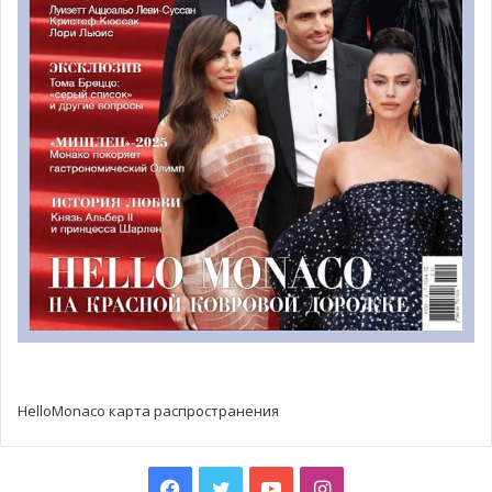
количество выступлений: «Christine and the Queens»
продемонстрировали яркое звуковое и визуальное шоу,
южно-африканская рок-группа «Just Jinjer» выступала в
Монако впервые, а кантри-квартет «Fading June»
заставил всех гостей пуститься в пляс.
Неудивительно, что гала-вечер Красного Креста Монако
стал балом года для Monte-Carlo SBM!
HelloMonaco карта распространения
Facebook
Twitter
YouTube
Instagram