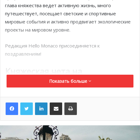
глава княжества ведет активную жизнь, много
путешествует, посещает светские и спортивные
мировые события и активно продвигает экологические
проекты на мировом уровне.
Редакция Hello Monaco присоединяется к
поздравлениям!
Княжеская чета на
благотворительном вечере в
Показать больше
Париже
LinkedIn
Поделиться по электронной почте
Распечатать
14 марта князь Альбер II и принцесса Шарлен
посетили
благотворительный гала-вечер Provale
, организованный
национальным союзом регбистов Франции.
Мероприятие состоялось в роскошном отеле Four