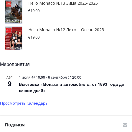
принцесса Каролина и осталась в восторге от
Hello Monaco №13 Зима 2025-2026
виртуозного исполнения.
€
19.00
Вокальный ансамбль, известный своей мастерской
Hello Monaco №12 Лето – Осень 2025
интерпретацией современной музыки, представил
€
19.00
произведение Карлхайнца Штокхаузена «Stimmung».
Фестиваль искусств продлится вплоть до 6 апреля 2025
года.
Мероприятия
Принцесса Каролина на
1 июля @ 10:00
-
6 сентября @ 20:00
АВГ
9
Выставка «Монако и автомобиль: от 1893 года до
церемонии вручения премии
наших дней»
Women of Monaco Awards
Просмотреть Календарь
11 марта в Яхт-клубе Монако состоялся очередной
выпуск Women of Monaco Lunch & Awards —
Подписка
мероприятия, посвященного влиятельным женщинам