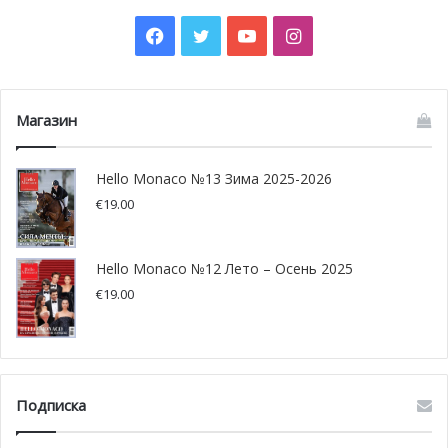
на мероприятии в честь 8
марта
Facebook
Twitter
YouTube
Instagram
По случаю Международного женского дня Шарлотта
Казираги пришла поддержать GirlBoss, инициативу по
Магазин
быстрому наставничеству для молодых женщин. 5 марта
в отеле Columbus состоялось четвертое издание,
Hello Monaco №13 Зима 2025-2026
организованное SheCanHeCan и Ассоциацией женщин-
€
19.00
предпринимателей Монако (AFCEM).
Более 20 наставников, среди которых владелицы
Hello Monaco №12 Лето – Осень 2025
собственного бизнеса, руководители и профессионалы
€
19.00
своей сферы поделились секретами и дали советы
девушкам, начинающим карьеру. Почетной гостьей
издания стала Шарлотта Казираги, которая выступила
перед участницами с речью. Она подчеркнула важность
Подписка
наставничества и поделилась своим собственным