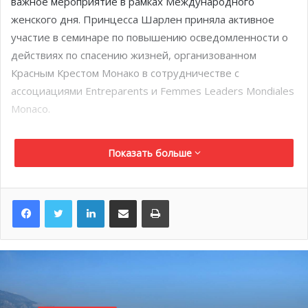
важное мероприятие в рамках Международного
женского дня. Принцесса Шарлен приняла активное
участие в семинаре по повышению осведомленности о
действиях по спасению жизней, организованном
Красным Крестом Монако в сотрудничестве с
ассоциациями Entreparents и Femmes Leaders Mondiales
Monaco.
На протяжении многих лет первая леди работала над
Показать больше
тем, чтобы сделать обучение оказанию первой помощи
доступным для всех, уделяя особое внимание
женщинам. В ходе семинара участники смогли изучить
LinkedIn
Поделиться по электронной почте
Распечатать
основные действия по спасению младенцев, детей и
взрослых, особенно поговорив о сердечной реанимации
и предотвращении удушения.
Принцесса также посетила различные мероприятиями,
организованные в рамках дня «PowHer», в