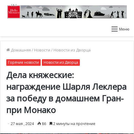
Меню
Домашняя
/
Новости
/
Новости из Дворца
Горячие новости
Новости из Дворца
Дела княжеские:
награждение Шарля Леклера
за победу в домашнем Гран-
при Монако
27 мая , 2024
86
2 минуты на прочтение