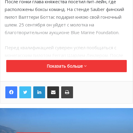
После гонки глава княжества посетил пит-лейн, где
расположены боксы команд. На стенде Sauber финский
пилот Валттери Боттас подарил князю свой гоночный
шлем. 25 сентября он уйдет с молотка на
благотворительном аукционе Blue Marine Foundation.
Перед квалификацией суверен успел пообщаться с
монегасским пилотом Ferrari Шарлем Леклером. После
чего князь с принцессой Шарлен навестили людей с
Показать больше
ограниченными возможностями на специальной
трибуне монегасской ассоциации инвалидов AMHM
(Association Monégasque des Handicapés Moteurs).
LinkedIn
Поделиться по электронной почте
Распечатать
Ежегодно Автомобильный клуб Монако выделяет
трибуну для людей на инвалидных колясках. Княжеская
чета сделала фото и пообщалась с членами ассоциации.
Представители княжеской