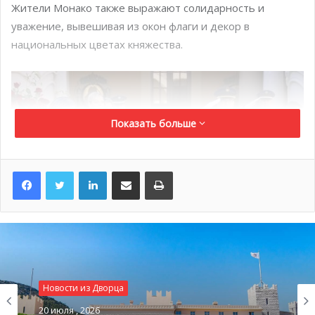
Жители Монако также выражают солидарность и
уважение, вывешивая из окон флаги и декор в
национальных цветах княжества.
Показать больше
LinkedIn
Поделиться по электронной почте
Распечатать
© Stéphane Danna / Direction de la Communication
Новости из Дворца
20 июля , 2026