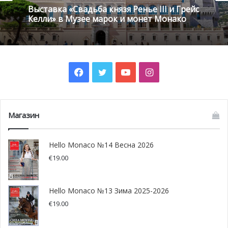
Выставка «Свадьба князя Ренье III и Грейс
Келли» в Музее марок и монет Монако
Facebook
Twitter
YouTube
Instagram
Магазин
Национальный день Монако 2024 © Manuel Vitali/Direction de la
Hello Monaco №14 Весна 2026
Communication
€
19.00
Hello Monaco №13 Зима 2025-2026
€
19.00