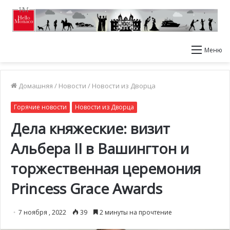
Меню
Домашняя
/
Новости
/
Новости из Дворца
Горячие новости
Новости из Дворца
Дела княжеские: визит
Альбера II в Вашингтон и
торжественная церемония
Princess Grace Awards
7 ноября , 2022
39
2 минуты на прочтение