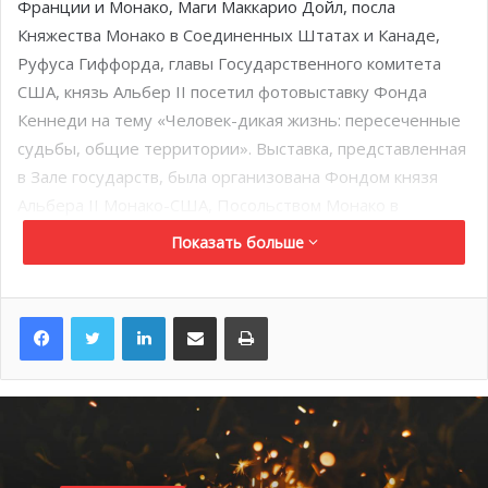
Франции и Монако, Маги Маккарио Дойл, посла
Княжества Монако в Соединенных Штатах и Канаде,
Руфуса Гиффорда, главы Государственного комитета
США, князь Альбер II посетил фотовыставку Фонда
Кеннеди на тему «Человек-дикая жизнь: пересеченные
судьбы, общие территории». Выставка, представленная
в Зале государств, была организована Фондом князя
Альбера II Монако-США, Посольством Монако в
Вашингтоне и Центром Кеннеди. Помимо фотовыставки
Показать больше
делегация посетила экспозицию «Грейс Монако,
принцесса в Диоре» в музее Хиллвуда.
LinkedIn
Поделиться по электронной почте
Распечатать