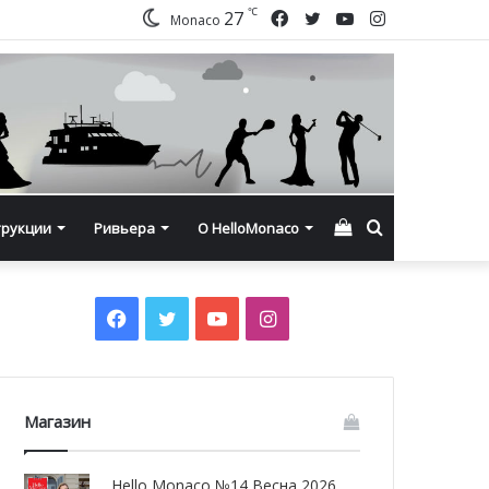
℃
Facebook
Twitter
YouTube
Instagram
27
Monaco
Смотреть
Искать
трукции
Ривьера
О HelloMonaco
корзину
Facebook
Twitter
YouTube
Instagram
Магазин
Hello Monaco №14 Весна 2026