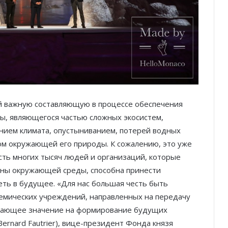
й важную составляющую в процессе обеспечения
ы, являющегося частью сложных экосистем,
нием климата, опустыниванием, потерей водных
ом окружающей его природы. К сожалению, это уже
сть многих тысяч людей и организаций, которые
аны окружающей среды, способна принести
ть в будущее. «Для нас большая честь быть
емических учреждений, направленных на передачу
шающее значение на формирование будущих
ernard Fautrier), вице-президент Фонда князя