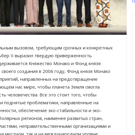
П
льным вызовом, требующим срочных и конкретных
ьбер II выразил твердую приверженность
держивается Княжество Монако и Фонд князя
а своего создания в 2006 году, Фонд князя Монако
приятий, направленных на предотвращение
ющем нас мире, чтобы планета Земля смогла
ть человечества. Все это стоит того, чтобы
 и поднятые проблематики, направленные на
ности, обеспечение эко-стабильности и эко-
Полярных регионов, наименее развитых стран,
властями, неправительственными организациями и
а местном, так и на международном уровне.