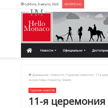
Суббота, 8 августа, 2026
ИНТЕРЕСНО
Главная
Новости
Официально
Достопри
Домашняя
/
Новости
/
Горячие новости
/
11-я це
экосистемы планеты Земля
Горячие новости
11-я церемония