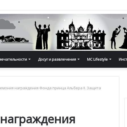
мечательности
Досуг и развлечения
MC Lifestyle
Инс
ремония награждения Фонда принца Альбера II. Защита
 награждения