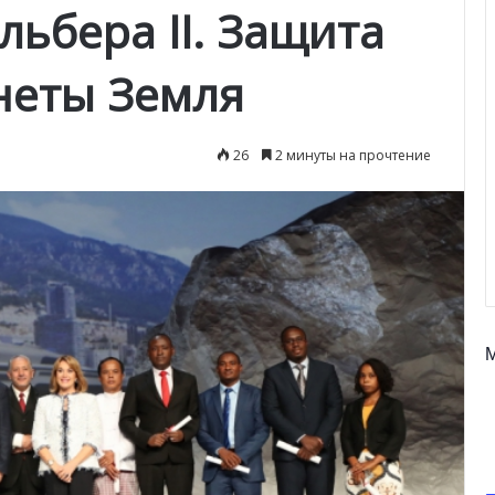
ьбера II. Защита
неты Земля
26
2 минуты на прочтение