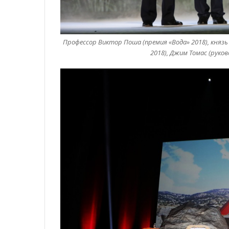
Профессор Виктор Поша (премия «Вода» 2018), князь
2018), Джим Томас (руково