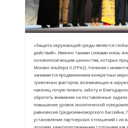
«Защита окружающей среды является глоба
действий». Именно такими словами князь Ал
основополагающим ценностям, которых при
Монако Альбера II (FPA2). Начиная с момент
занимается продвижением конкретных меро
тревожных факторов, возникающих в окружа
наконец почувствовать заботу и благодарнос
обратить внимание на поставленные задачи
повышение уровня экологической осведомлен
равновесия Средиземноморского бассейна, 
установление партнерских отношений с их 
другими заинтересованными сторонами как н