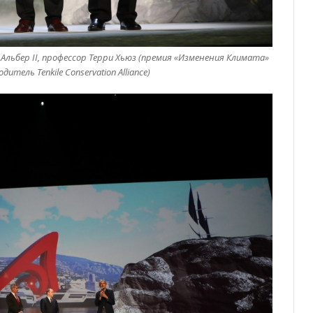
 Альбер II, профессор Терри Хьюз (премия «Изменения Климата»
дитель Tenkile Conservation Alliance)